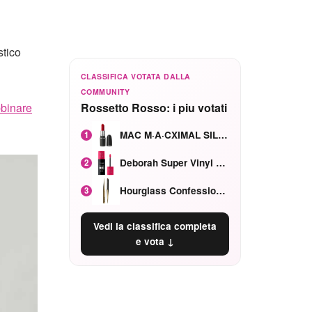
tico
CLASSIFICA VOTATA DALLA
COMMUNITY
binare
Rossetto Rosso: i piu votati
MAC M·A·CXIMAL SILKY MATTE Red Rock mat
1
Deborah Super Vinyl Shake Rosa Ciliegia
2
Hourglass Confession Ricaricabile Ultra Preciso Ad Alta Intensità Secretly Classic Red
3
Vedi la classifica completa
e vota ↓