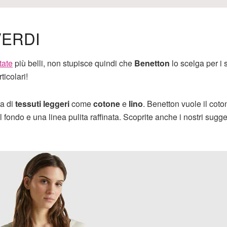
VERDI
tate
più belli, non stupisce quindi che
Benetton
lo scelga per i 
icolari!
ta di
tessuti leggeri
come
cotone
e
lino
. Benetton vuole il coto
l fondo e una linea pulita raffinata. Scoprite anche i nostri sugg