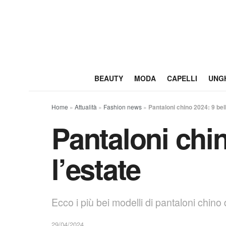
BEAUTY
MODA
CAPELLI
UNG
Home
»
Attualità
»
Fashion news
»
Pantaloni chino 2024: 9 bell
Pantaloni chin
l’estate
Ecco i più bei modelli di pantaloni chino 
29/04/2024