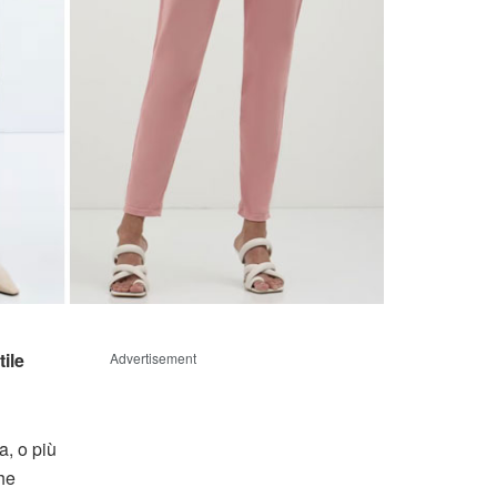
tile
Advertisement
a, o più
he