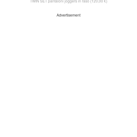
TWIN SET pantaloni joggers in raso (120,00 €)
Advertisement