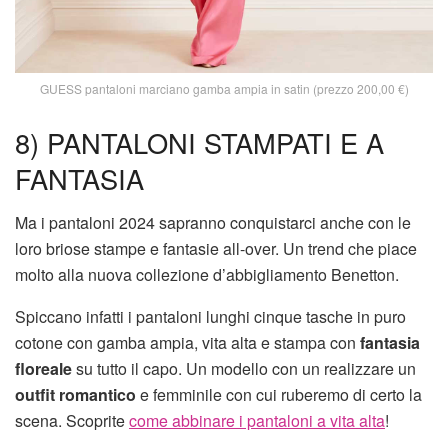
GUESS pantaloni marciano gamba ampia in satin (prezzo 200,00 €)
8) PANTALONI STAMPATI E A
FANTASIA
Ma i pantaloni 2024 sapranno conquistarci anche con le
loro briose stampe e fantasie all-over. Un trend che piace
molto alla nuova collezione d’abbigliamento Benetton.
Spiccano infatti i pantaloni lunghi cinque tasche in puro
cotone con gamba ampia, vita alta e stampa con
fantasia
floreale
su tutto il capo. Un modello con un realizzare un
outfit romantico
e femminile con cui ruberemo di certo la
scena. Scoprite
come abbinare i pantaloni a vita alta
!