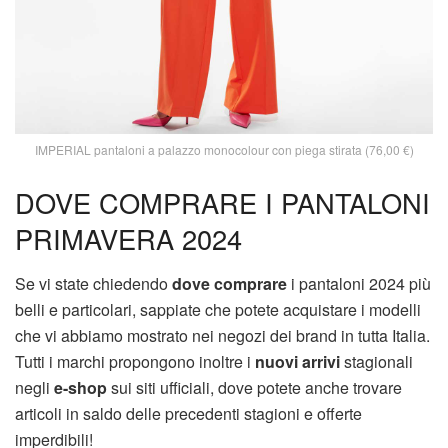
IMPERIAL pantaloni a palazzo monocolour con piega stirata (76,00 €)
DOVE COMPRARE I PANTALONI
PRIMAVERA 2024
Se vi state chiedendo
dove comprare
i pantaloni 2024 più
belli e particolari, sappiate che potete acquistare i modelli
che vi abbiamo mostrato nei negozi dei brand in tutta Italia.
Tutti i marchi propongono inoltre i
nuovi arrivi
stagionali
negli
e-shop
sui siti ufficiali, dove potete anche trovare
articoli in saldo delle precedenti stagioni e offerte
imperdibili!