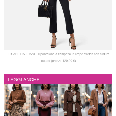
ELISABETTA FRANCHI pantalone a zampetta in crêpe stretch con cintura
foulard (prezzo 420,00 €)
LEGGI ANCHE