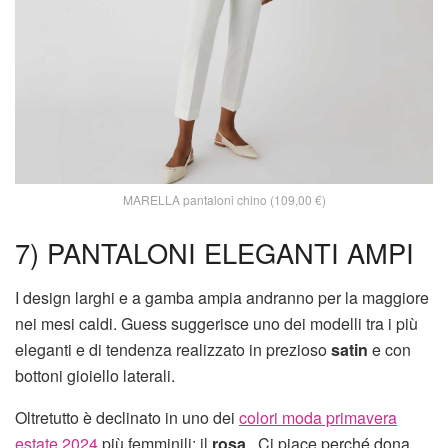
MARELLA pantaloni chino (109,00 €)
7) PANTALONI ELEGANTI AMPI
I design larghi e a gamba ampia andranno per la maggiore
nei mesi caldi. Guess suggerisce uno dei modelli tra i più
eleganti e di tendenza realizzato in prezioso
satin
e con
bottoni gioiello laterali.
Oltretutto è declinato in uno dei
colori moda primavera
estate 2024
più femminili: il
rosa
. Ci piace perché dona