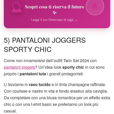
🔮
🌟
Scopri cosa ti riserva il futuro
✨
Leggi il tuo Oroscopo di oggi →
5) PANTALONI JOGGERS
SPORTY CHIC
Come non innamorarsi dell’outfit Twin Set 2024 con
pantaloni joggers
? Un’idea look
sporty chic
in cui sono
proprio i
pantaloni tuta
i grandi protagonisti.
Li troviamo in
raso lucido
e in tinta champagne raffinata.
Con coulisse e nastro in vita e fondo elastico alla caviglia.
Da completare con una blusa romantica per un effetto extra
chic o con una t-shirt basic se preferiamo un look più
casual.