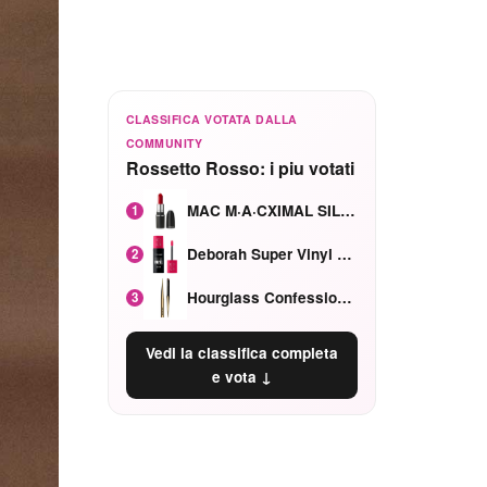
CLASSIFICA VOTATA DALLA
COMMUNITY
Rossetto Rosso: i piu votati
MAC M·A·CXIMAL SILKY MATTE Red Rock mat
1
Deborah Super Vinyl Shake Rosa Ciliegia
2
Hourglass Confession Ricaricabile Ultra Preciso Ad Alta Intensità Secretly Classic Red
3
Vedi la classifica completa
e vota ↓