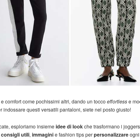
e e comfort come pochissimi altri, dando un tocco
effortless
e mo
r indossare questi versatili pantaloni, siete nel posto giusto!
rcate, esploriamo insieme
idee di look
che trasformano i joggers
i
consigli utili
,
immagini
e fashion tips per
personalizzare
ogni