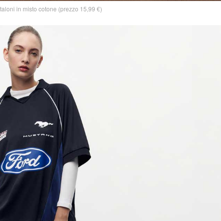
loni in misto cotone (prezzo 15,99 €)