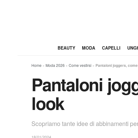
BEAUTY
MODA
CAPELLI
UNG
Home
»
Moda 2026
»
Come vestirsi
»
Pantaloni joggers, come 
Pantaloni jogg
look
Scopriamo tante idee di abbinamenti per 
18/01/2024