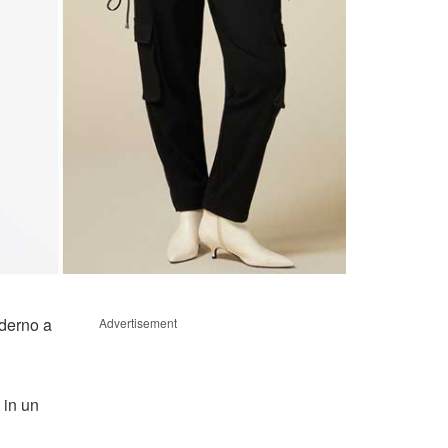
derno a
Advertisement
 in un