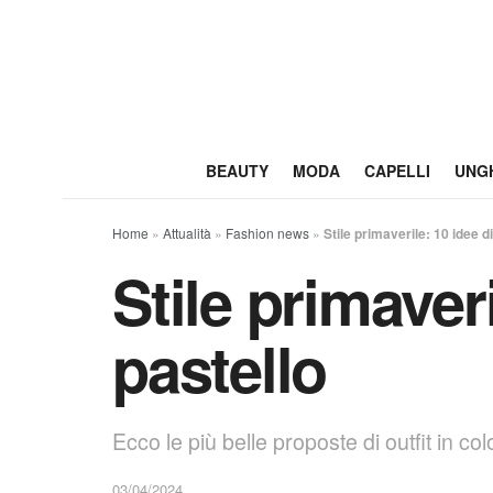
BEAUTY
MODA
CAPELLI
UNG
Home
»
Attualità
»
Fashion news
»
Stile primaverile: 10 idee di
Stile primaveri
pastello
Ecco le più belle proposte di outfit in co
03/04/2024