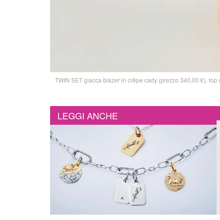
TWIN SET giacca blazer in crêpe cady (prezzo 340,00 €), top c
LEGGI ANCHE