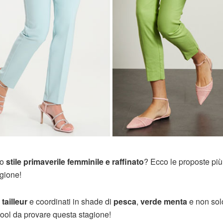
no
stile primaverile femminile e raffinato
? Ecco le proposte più
agione!
,
tailleur
e coordinati in shade di
pesca
,
verde menta
e non sol
ool da provare questa stagione!