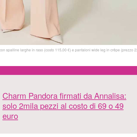
on spalline larghe in raso (costo 115,00 €) e pantaloni wide leg in crêpe (prezzo 2
Charm Pandora firmati da Annalisa:
solo 2mila pezzi al costo di 69 o 49
euro