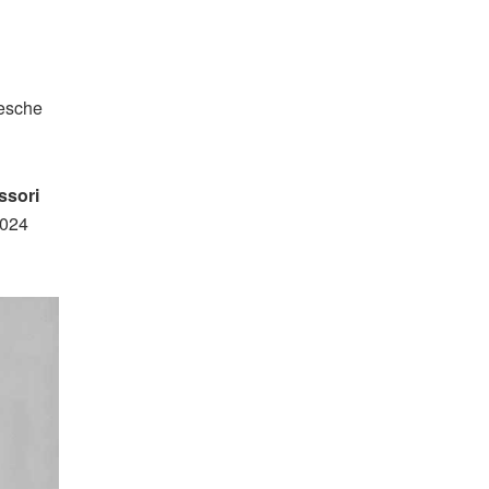
resche
ssori
2024