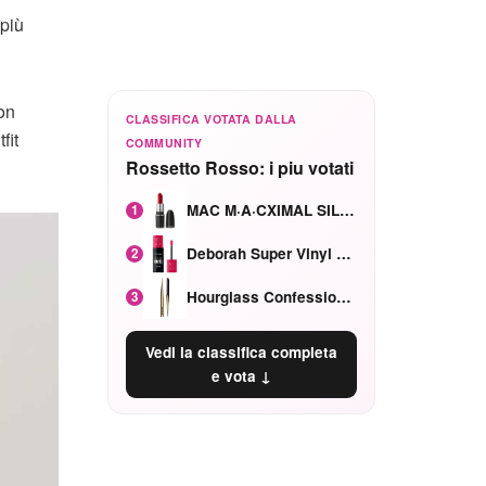
 più
con
CLASSIFICA VOTATA DALLA
fit
COMMUNITY
Rossetto Rosso: i piu votati
MAC M·A·CXIMAL SILKY MATTE Red Rock mat
1
Deborah Super Vinyl Shake Rosa Ciliegia
2
Hourglass Confession Ricaricabile Ultra Preciso Ad Alta Intensità Secretly Classic Red
3
Vedi la classifica completa
e vota ↓