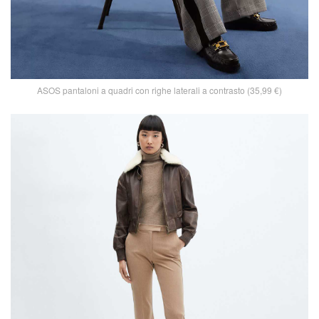
ASOS pantaloni a quadri con righe laterali a contrasto (35,99 €)