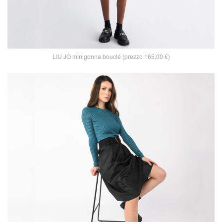
LIU JO minigonna bouclé (prezzo 165,00 €)