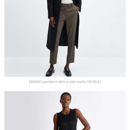
MANGO pantaloni skinny vita media (35,99 €)