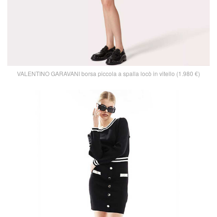
VALENTINO GARAVANI borsa piccola a spalla locò in vitello (1.980 €)