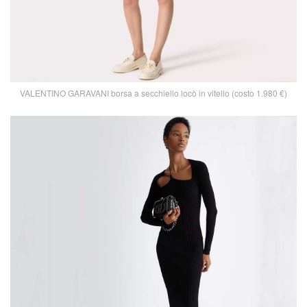
VALENTINO GARAVANI borsa a secchiello locò in vitello (costo 1.980 €)