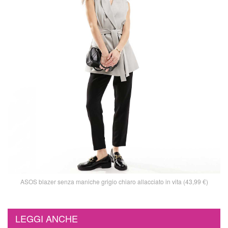
ASOS blazer senza maniche grigio chiaro allacciato in vita (43,99 €)
LEGGI ANCHE