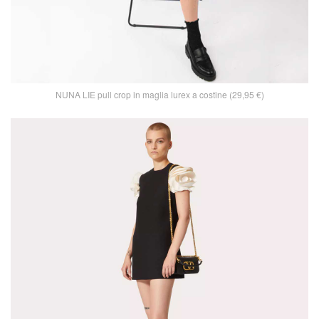
NUNA LIE pull crop in maglia lurex a costine (29,95 €)