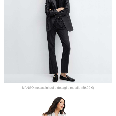
MANGO mocassini pelle dettaglio metallo (59,99 €)