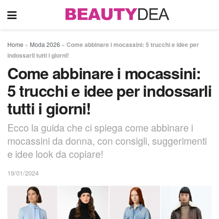
Home
»
Moda 2026
»
Come abbinare i mocassini: 5 trucchi e idee per
indossarli tutti i giorni!
Come abbinare i mocassini:
5 trucchi e idee per indossarli
tutti i giorni!
Ecco la guida che ci spiega come abbinare i
mocassini da donna, con consigli, suggerimenti
e idee look da copiare!
19/01/2024