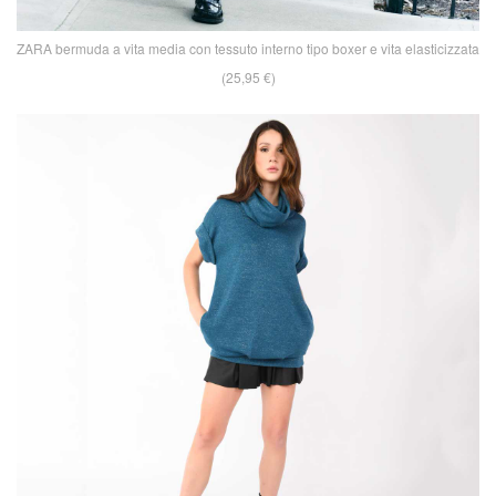
ZARA bermuda a vita media con tessuto interno tipo boxer e vita elasticizzata
(25,95 €)