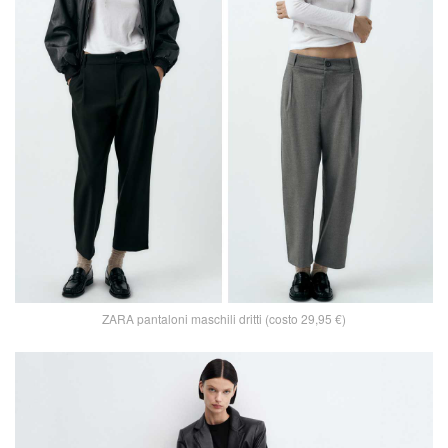
ZARA pantaloni maschili dritti (costo 29,95 €)