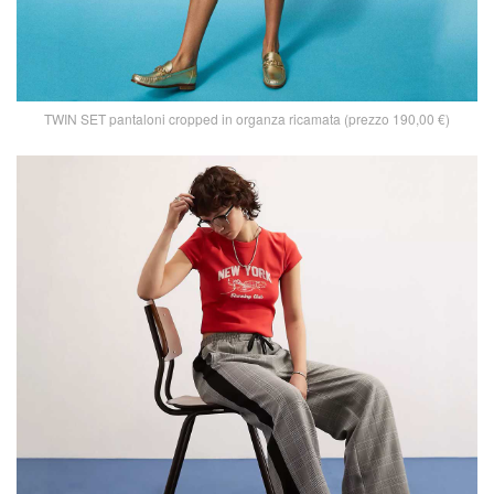
TWIN SET pantaloni cropped in organza ricamata (prezzo 190,00 €)