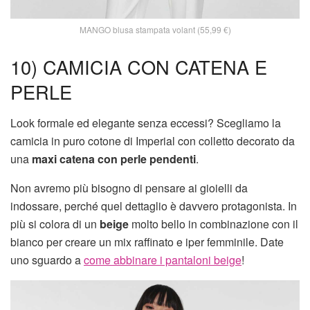
MANGO blusa stampata volant (55,99 €)
10) CAMICIA CON CATENA E
PERLE
Look formale ed elegante senza eccessi? Scegliamo la
camicia in puro cotone di Imperial con colletto decorato da
una
maxi catena con perle pendenti
.
Non avremo più bisogno di pensare ai gioielli da
indossare, perché quel dettaglio è davvero protagonista. In
più si colora di un
beige
molto bello in combinazione con il
bianco per creare un mix raffinato e iper femminile. Date
uno sguardo a
come abbinare i pantaloni beige
!