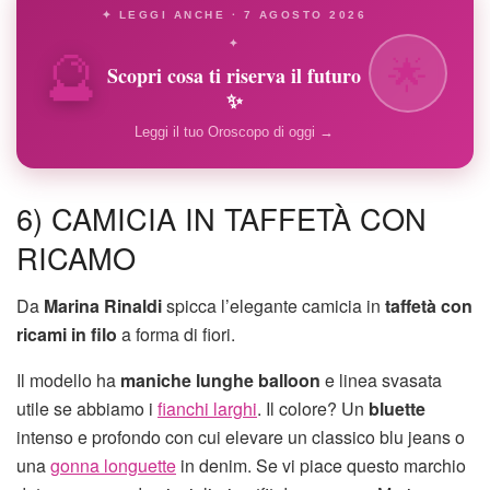
✦ LEGGI ANCHE · 7 AGOSTO 2026
🔮
✦
🌟
Scopri cosa ti riserva il futuro
✨
Leggi il tuo Oroscopo di oggi →
6) CAMICIA IN TAFFETÀ CON
RICAMO
Da
Marina Rinaldi
spicca l’elegante camicia in
taffetà con
ricami in filo
a forma di fiori.
Il modello ha
maniche lunghe balloon
e linea svasata
utile se abbiamo i
fianchi larghi
. Il colore? Un
bluette
intenso e profondo con cui elevare un classico blu jeans o
una
gonna longuette
in denim. Se vi piace questo marchio