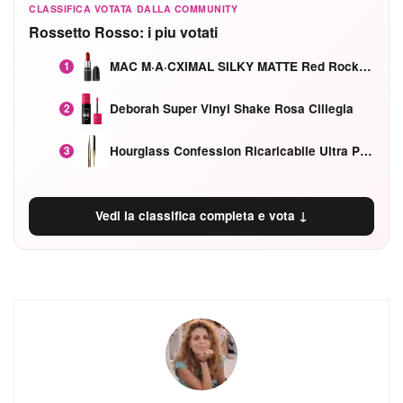
CLASSIFICA VOTATA DALLA COMMUNITY
Rossetto Rosso: i piu votati
MAC M·A·CXIMAL SILKY MATTE Red Rock mat
1
Deborah Super Vinyl Shake Rosa Ciliegia
2
Hourglass Confession Ricaricabile Ultra Preciso Ad Alta Intensità Secretly Classic Red
3
Vedi la classifica completa e vota ↓