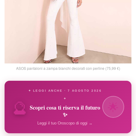
ASOS pantaloni a zampa bianchi decorati con perline (75,99 €)
✦ LEGGI ANCHE · 7 AGOSTO 2026
🔮
✦
🌟
Scopri cosa ti riserva il futuro
✨
Leggi il tuo Oroscopo di oggi →