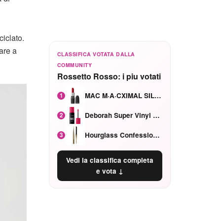
ciclato.
are a
CLASSIFICA VOTATA DALLA
COMMUNITY
Rossetto Rosso: i piu votati
MAC M·A·CXIMAL SILKY MATTE Red Rock mat
1
Deborah Super Vinyl Shake Rosa Ciliegia
2
Hourglass Confession Ricaricabile Ultra Preciso Ad Alta Intensità Secretly Classic Red
3
Vedi la classifica completa
e vota ↓