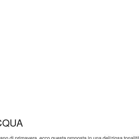
ACQUA
ano di primavera, ecco questa proposta in una deliziosa tonalità