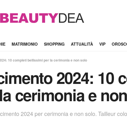
HIE
MATRIMONIO
SHOPPING
ATTUALITÀ
VIP
OROSC
024: 10 completi bellissimi per la cerimonia e non solo
scimento 2024: 10 
 la cerimonia e no
scimento 2024 per cerimonia e non solo. Tailleur colora