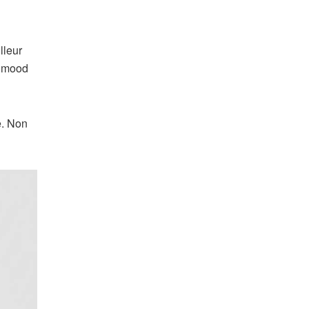
lleur
l mood
e. Non