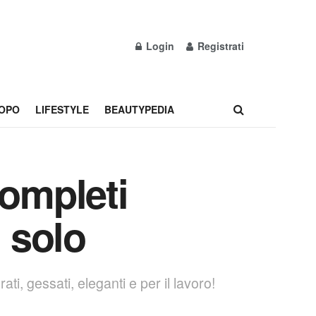
Login
Registrati
OPO
LIFESTYLE
BEAUTYPEDIA
completi
n solo
ti, gessati, eleganti e per il lavoro!