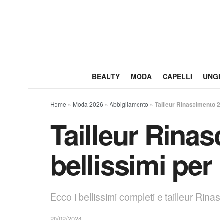
BEAUTY
MODA
CAPELLI
UNG
Home
»
Moda 2026
»
Abbigliamento
»
Tailleur Rinascimento 2
Tailleur Rina
bellissimi per
Ecco i bellissimi completi e tailleur Rina
20/02/2024