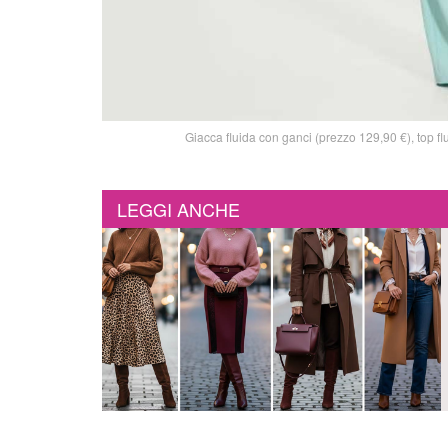
Giacca fluida con ganci (prezzo 129,90 €), top fl
LEGGI ANCHE