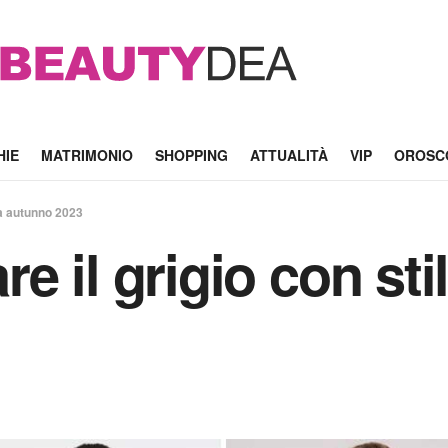
HIE
MATRIMONIO
SHOPPING
ATTUALITÀ
VIP
OROSC
da autunno 2023
e il grigio con st