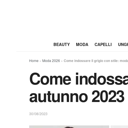
BEAUTY
MODA
CAPELLI
UNG
Home
»
Moda 2026
»
Come indossare il grigio con stile: mo
Come indossar
autunno 2023
30/08/2023