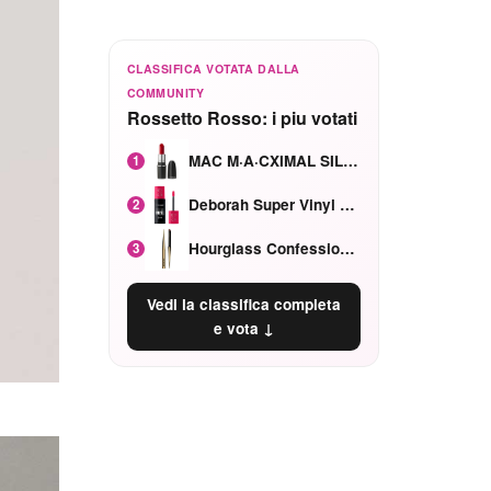
CLASSIFICA VOTATA DALLA
COMMUNITY
Rossetto Rosso: i piu votati
MAC M·A·CXIMAL SILKY MATTE Red Rock mat
1
Deborah Super Vinyl Shake Rosa Ciliegia
2
Hourglass Confession Ricaricabile Ultra Preciso Ad Alta Intensità Secretly Classic Red
3
Vedi la classifica completa
e vota ↓