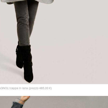
GNOLI cappa in lana (prezzo 485,00 €)