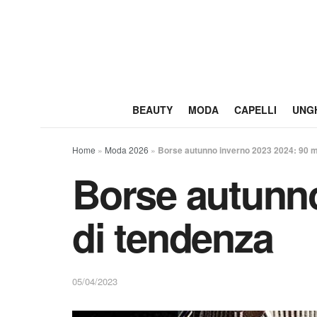
BEAUTY
MODA
CAPELLI
UNG
Home
»
Moda 2026
»
Borse autunno inverno 2023 2024: 90 mo
Borse autunno
di tendenza
05/04/2023