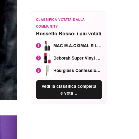
CLASSIFICA VOTATA DALLA
COMMUNITY
Rossetto Rosso: i piu votati
MAC M·A·CXIMAL SILKY MATTE Red Rock mat
1
Deborah Super Vinyl Shake Rosa Ciliegia
2
Hourglass Confession Ricaricabile Ultra Preciso Ad Alta Intensità Secretly Classic Red
3
Vedi la classifica completa
e vota ↓