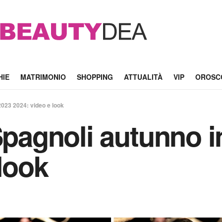
HIE
MATRIMONIO
SHOPPING
ATTUALITÀ
VIP
OROSC
2023 2024: video e look
 Spagnoli autunno 
look