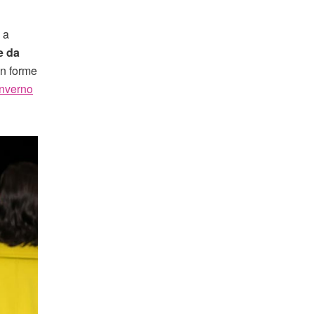
 a
e da
n forme
inverno