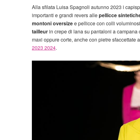
Alla sfilata Luisa Spagnoli autunno 2023 i capisp
importanti e grandi revers alle
pellicce sintetich
montoni oversize
e pellicce con colli voluminos
tailleur
in crepe di lana su pantaloni a campana c
maxi oppure corte, anche con pietre sfaccettate a
2023 2024
.