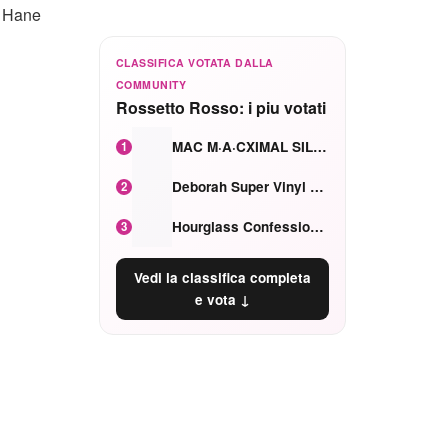
y Hane
CLASSIFICA VOTATA DALLA
COMMUNITY
Rossetto Rosso: i piu votati
MAC M·A·CXIMAL SILKY MATTE Red Rock mat
1
Deborah Super Vinyl Shake Rosa Ciliegia
2
Hourglass Confession Ricaricabile Ultra Preciso Ad Alta Intensità Secretly Classic Red
3
Vedi la classifica completa
e vota ↓