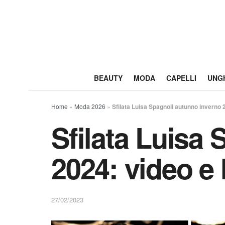
BEAUTY
MODA
CAPELLI
UNG
Home
»
Moda 2026
»
Sfilata Luisa Spagnoli autunno inverno 
Sfilata Luisa
2024: video e 
27/02/2023