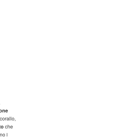
a
ione
corallo,
to
che
no i