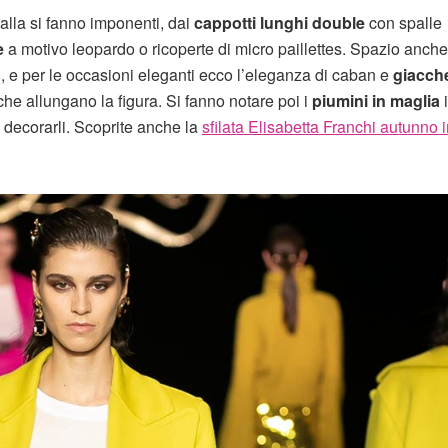
alla si fanno imponenti, dai
cappotti lunghi double
con spalle
e
a motivo leopardo o ricoperte di micro paillettes. Spazio anche
i, e per le occasioni eleganti ecco l’eleganza di caban e
giacch
he allungano la figura. Si fanno notare poi i
piumini in maglia
i
 decorarli. Scoprite anche la
sfilata Elisabetta Franchi autunno 