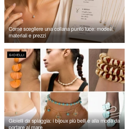
Come scegliere una collana punto luce: modelli,
materiali e prezzi
GIOIELLI
Gioielli da spiaggia: i bijoux più belli e alla moda da
portare al mare