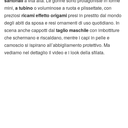
sartoriali
a vita alta. Le gonne sono protagoniste in forme
mini,
a tubino
o voluminose a ruota e plissettate, con
preziosi
ricami effetto origami
presi in prestito dal mondo
degli abiti da sposa e resi ornamenti di uso quotidiano. In
scena anche cappotti dal
taglio maschile
con imbottiture
che schermano e riscaldano, mentre i capi in pelle e
camoscio si ispirano all’abbigliamento protettivo. Ma
vediamo nel dettaglio il video e i look della sfilata.