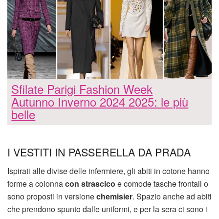
Sfilate Parigi Fashion Week
Autunno Inverno 2024 2025: le più
belle
I VESTITI IN PASSERELLA DA PRADA
Ispirati alle divise delle infermiere, gli abiti in cotone hanno
forme a colonna
con strascico
e comode tasche frontali o
sono proposti in versione
chemisier
. Spazio anche ad abiti
che prendono spunto dalle uniformi, e per la sera ci sono i