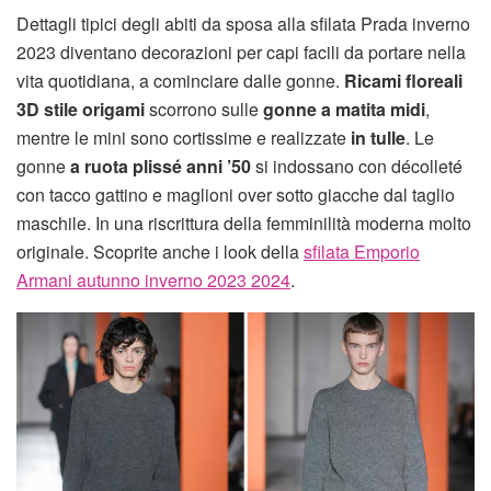
Dettagli tipici degli abiti da sposa alla sfilata Prada inverno
2023 diventano decorazioni per capi facili da portare nella
vita quotidiana, a cominciare dalle gonne.
Ricami floreali
3D stile origami
scorrono sulle
gonne a matita midi
,
mentre le mini sono cortissime e realizzate
in tulle
. Le
gonne
a ruota plissé anni ’50
si indossano con décolleté
con tacco gattino e maglioni over sotto giacche dal taglio
maschile. In una riscrittura della femminilità moderna molto
originale. Scoprite anche i look della
sfilata Emporio
Armani autunno inverno 2023 2024
.