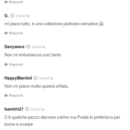
Rispondi
G.
3 anni fa
mi piace tutto, è una collezione piuttosto semplice 🤗
Rispondi
Danywave
3 anni fa
Non mi entusiasma così tanto
Rispondi
HappyMarried
3 anni fa
Non mi piace molto questa sfilata..
Rispondi
Isamirti27
3 anni fa
C’è qualche pezzo davvero carino ma Prada lo preferisco per
borse e scarpe