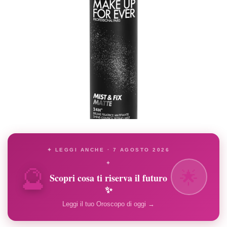
✦ LEGGI ANCHE · 7 AGOSTO 2026
🔮
✦
🌟
Scopri cosa ti riserva il futuro
✨
Leggi il tuo Oroscopo di oggi →