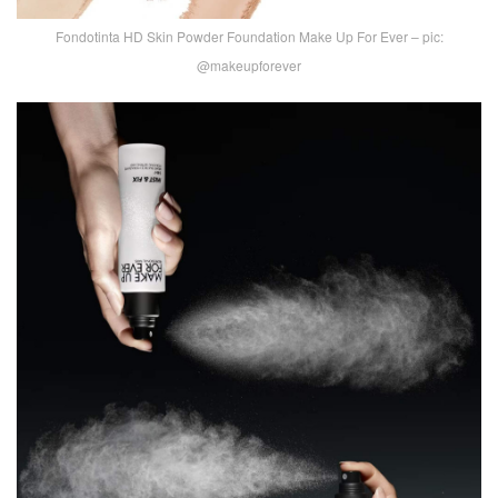
Fondotinta HD Skin Powder Foundation Make Up For Ever – pic:
@makeupforever