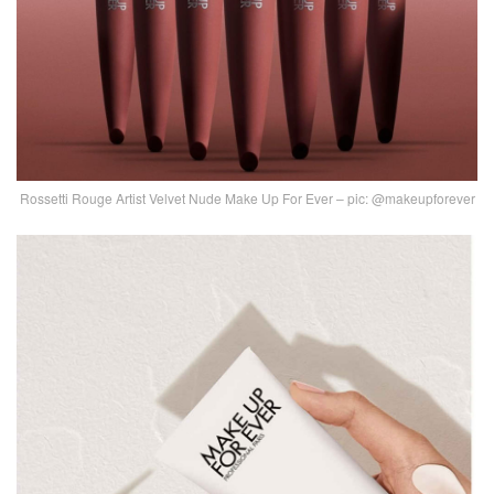
Rossetti Rouge Artist Velvet Nude Make Up For Ever – pic: @makeupforever