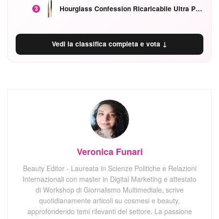
Hourglass Confession Ricaricabile Ultra Preciso Ad Alta Intensità Secretly Classic Red
3
Vedi la classifica completa e vota ↓
Veronica Funari
Beauty Editor - Laureata in Scienze Politiche e Relazioni
Internazionali con master in Digital Marketing e attestato
di Workshop di Giornalismo Multimediale, scrive
quotidianamente articoli su cosmesi e beauty,
approfondendo temi rilevanti del settore. La passione