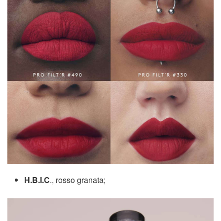
H.B.I.C
., rosso granata;