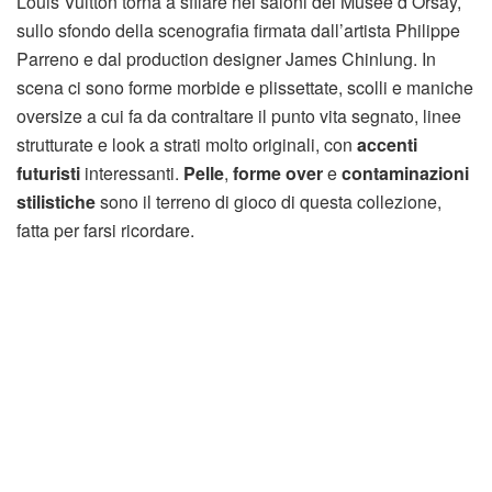
Louis Vuitton torna a sfilare nei saloni del Musée d’Orsay,
sullo sfondo della scenografia firmata dall’artista Philippe
Parreno e dal production designer James Chinlung. In
scena ci sono forme morbide e plissettate, scolli e maniche
oversize a cui fa da contraltare il punto vita segnato, linee
strutturate e look a strati molto originali, con
accenti
futuristi
interessanti.
Pelle
,
forme over
e
contaminazioni
stilistiche
sono il terreno di gioco di questa collezione,
fatta per farsi ricordare.