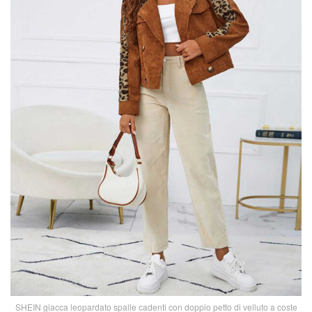
SHEIN giacca leopardato spalle cadenti con doppio petto di velluto a coste