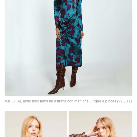
IMPERIAL abito midi fantasia astratta con maniche lunghe e pinces (99,00 €)