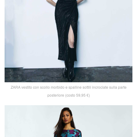
ZARA vestito con scollo morbido e spalline sottili incrociate sulla parte
posteriore (costo 59,95 €)