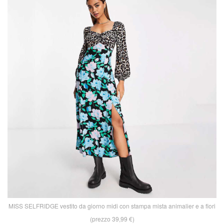
MISS SELFRIDGE vestito da giorno midi con stampa mista animalier e a fiori
(prezzo 39,99 €)