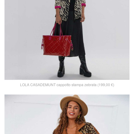
LOLA CASADEMUNT cappotto stampa zebrata (199,00 €)