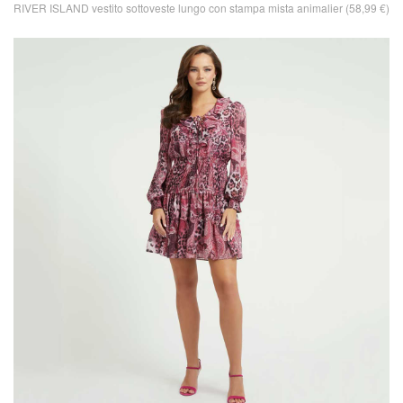
RIVER ISLAND vestito sottoveste lungo con stampa mista animalier (58,99 €)