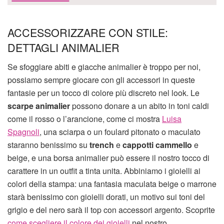
ACCESSORIZZARE CON STILE:
DETTAGLI ANIMALIER
Se sfoggiare abiti e giacche animalier è troppo per noi,
possiamo sempre giocare con gli accessori in queste
fantasie per un tocco di colore più discreto nel look. Le
scarpe animalier
possono donare a un abito in toni caldi
come il rosso o l’arancione, come ci mostra
Luisa
Spagnoli
, una sciarpa o un foulard pitonato o maculato
staranno benissimo su
trench
e
cappotti cammello
e
beige, e una borsa animalier può essere il nostro tocco di
carattere in un outfit a tinta unita. Abbiniamo i gioielli ai
colori della stampa: una fantasia maculata beige o marrone
starà benissimo con gioielli dorati, un motivo sui toni del
grigio e del nero sarà il top con accessori argento. Scoprite
come scegliere il colore dei gioielli
nel nostro