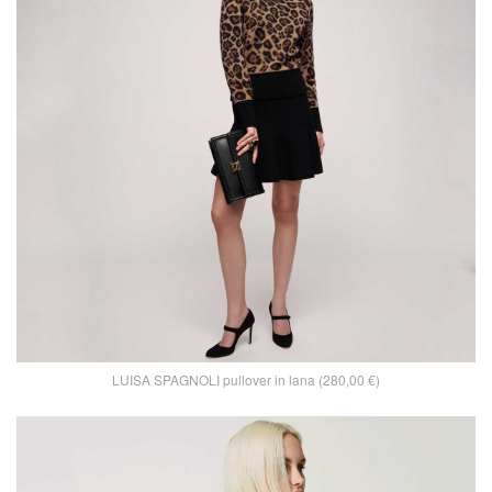
LUISA SPAGNOLI pullover in lana (280,00 €)