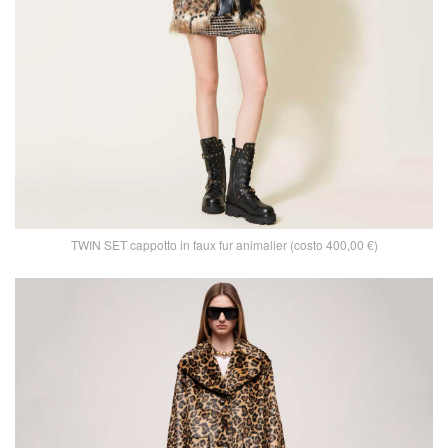
TWIN SET cappotto in faux fur animalier (costo 400,00 €)