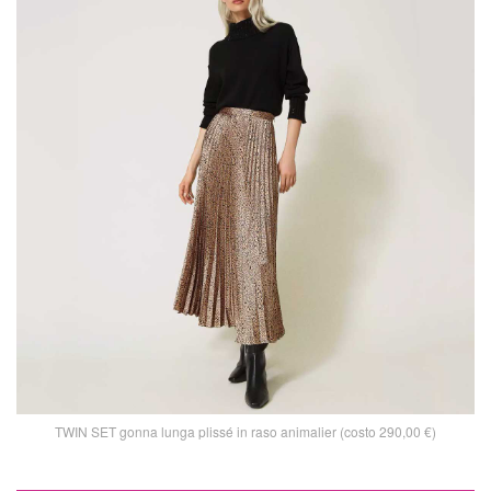
TWIN SET gonna lunga plissé in raso animalier (costo 290,00 €)