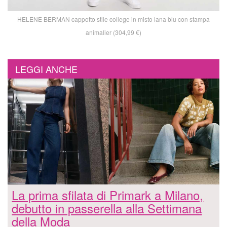
HELENE BERMAN cappotto stile college in misto lana blu con stampa
animalier (304,99 €)
LEGGI ANCHE
La prima sfilata di Primark a Milano,
debutto in passerella alla Settimana
della Moda