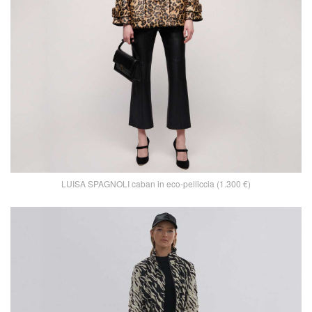
LUISA SPAGNOLI caban in eco-pelliccia (1.300 €)