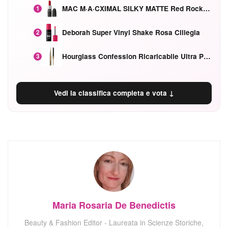
MAC M·A·CXIMAL SILKY MATTE Red Rock mat
1
Deborah Super Vinyl Shake Rosa Ciliegia
2
Hourglass Confession Ricaricabile Ultra Preciso Ad Alta Intensità Secretly Classic Red
3
Vedi la classifica completa e vota ↓
Maria Rosaria De Benedictis
Beauty & Fashion Editor - Laureata in Scienze Storiche,