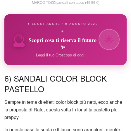
MARCO TOZZI sandali con tacco (49,99 €)
✦ LEGGI ANCHE · 9 AGOSTO 2026
🔮
✦
🌟
Scopri cosa ti riserva il futuro
✨
Leggi il tuo Oroscopo di oggi →
6) SANDALI COLOR BLOCK
PASTELLO
Sempre in tema di effetti color block più netti, ecco anche
la proposta di Raid, questa volta in tonalità pastello più
preppy.
In questo caso la suola e il tacco sono arancioni, mentre i