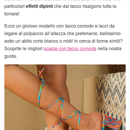
particolari
effetti dipinti
che dal tacco risalgono tutta la
tomaia!
Ecco un gioioso modello con tacco comodo e lacci da
legare al polpaccio all’altezza che preferiamo, bellissimo
sotto un abito corto bianco o midi! In cerca di forme simili?
Scoprite le migliori
scarpe con tacco comode
nella nostra
guida.