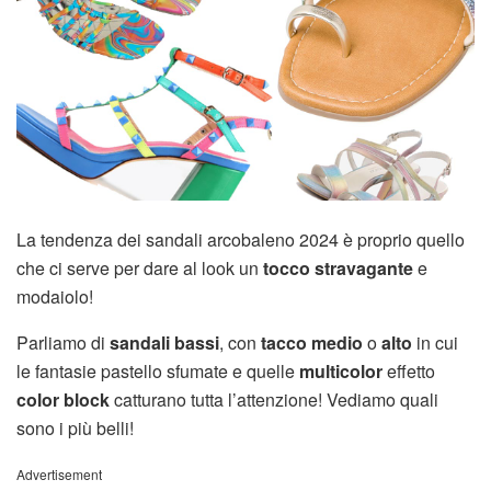
La tendenza dei sandali arcobaleno 2024 è proprio quello
che ci serve per dare al look un
tocco stravagante
e
modaiolo!
Parliamo di
sandali bassi
, con
tacco medio
o
alto
in cui
le fantasie pastello sfumate e quelle
multicolor
effetto
color block
catturano tutta l’attenzione! Vediamo quali
sono i più belli!
Advertisement