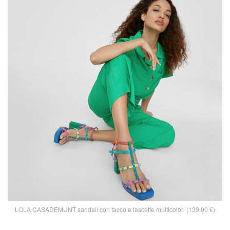
LOLA CASADEMUNT sandali con tacco e fascette multicolori (139,00 €)