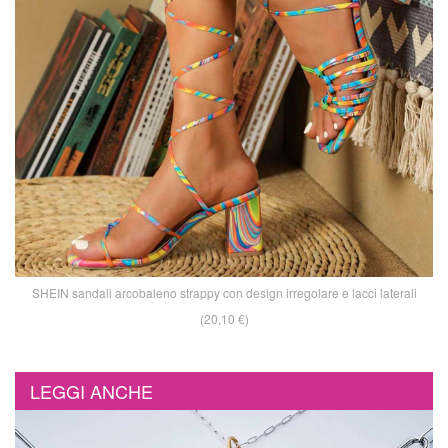
SHEIN sandali arcobaleno strappy con design irregolare e lacci laterali
(20,10 €)
LEGGI ANCHE