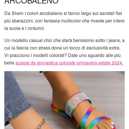
ARCOBALENO
Da Shein i colori arcobaleno si fanno largo sui sandali flat
più sbarazzini, con fantasia multicolor che riveste per intero
la suola e i cinturini.
Un modello casual chic che starà benissimo sotto i jeans, a
cui la fascia con strass dona un tocco di esclusività extra.
Vi piacciono i modelli colorati? Date uno sguardo alle più
belle
scarpe da ginnastica colorate primavera estate 2024.