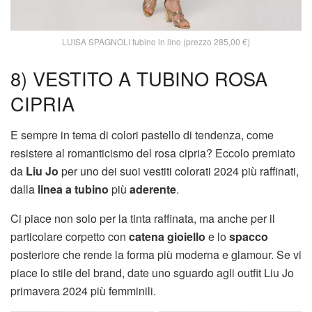
LUISA SPAGNOLI tubino in lino (prezzo 285,00 €)
8) VESTITO A TUBINO ROSA
CIPRIA
E sempre in tema di colori pastello di tendenza, come
resistere al romanticismo del rosa cipria? Eccolo premiato
da
Liu Jo
per uno dei suoi vestiti colorati 2024 più raffinati,
dalla
linea a tubino
più
aderente
.
Ci piace non solo per la tinta raffinata, ma anche per il
particolare corpetto con
catena gioiello
e lo
spacco
posteriore che rende la forma più moderna e glamour. Se vi
piace lo stile del brand, date uno sguardo agli outfit Liu Jo
primavera 2024 più femminili.