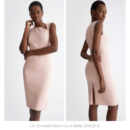
LIU JO vestito tubino Liu Jo Better (209,00 €)