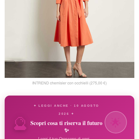
INTREND chemisier con occhielli (275,00 €)
✦ LEGGI ANCHE · 10 AGOSTO
🔮
2026 ✦
🌟
Scopri cosa ti riserva il futuro
✨
Leggi il tuo Oroscopo di oggi →