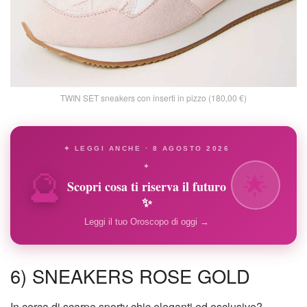
TWIN SET sneakers con inserti in pizzo (180,00 €)
✦ LEGGI ANCHE · 8 AGOSTO 2026
🔮
✦
🌟
Scopri cosa ti riserva il futuro
✨
Leggi il tuo Oroscopo di oggi →
6) SNEAKERS ROSE GOLD
In cerca di scarpe sporty chic eleganti ed esclusive?