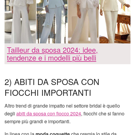
Tailleur da sposa 2024: idee,
tendenze e i modelli più belli
2) ABITI DA SPOSA CON
FIOCCHI IMPORTANTI
Altro trend di grande impatto nel settore bridal è quello
degli
abiti da sposa con fiocco 2024
, fiocchi che si fanno
sempre più grandi e importanti.
In linea con la
moda coquette
che premia lo stile da