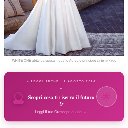
WHITE ONE abito da sposa modello Aureole principessa in mikado
✦ LEGGI ANCHE · 7 AGOSTO 2026
🔮
✦
🌟
Scopri cosa ti riserva il futuro
✨
Leggi il tuo Oroscopo di oggi →