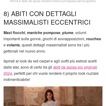
NICOLE abito da sposa modello Eldora principessa senza spalline
8) ABITI CON DETTAGLI
MASSIMALISTI ECCENTRICI
Maxi fiocchi
,
maniche pompose
,
piume
, volumi
importanti sulle gonne, giochi di sovrapposizioni,
rouches
e
volants
, questi dettagli massimalisti sono tra i più
gettonati nel nuovo anno.
Ispirati ai look da red carpet e agli outfit più estrosi scelti
dalle star, sono di certo tra gli
abiti da sposa più originali
2024
, perfetti per chi vuole rendere il proprio look nuziale
indimenticabile!