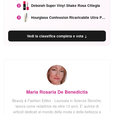
Deborah Super Vinyl Shake Rosa Ciliegia
2
Hourglass Confession Ricaricabile Ultra Preciso Ad Alta Intensità Secretly Classic Red
3
Vedi la classifica completa e vota ↓
Maria Rosaria De Benedictis
Beauty & Fashion Editor - Laureata in Scienze Storiche,
lavora come redattrice da oltre 13 anni. E' autrice di
articoli dedicati al mondo della moda e della bellezza a