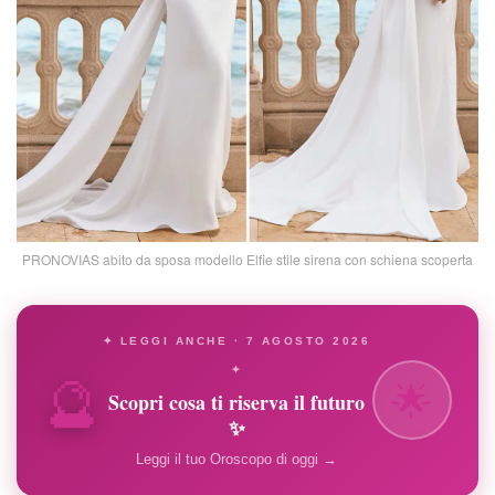
PRONOVIAS abito da sposa modello Elfie stile sirena con schiena scoperta
✦ LEGGI ANCHE · 7 AGOSTO 2026
🔮
✦
🌟
Scopri cosa ti riserva il futuro
✨
Leggi il tuo Oroscopo di oggi →