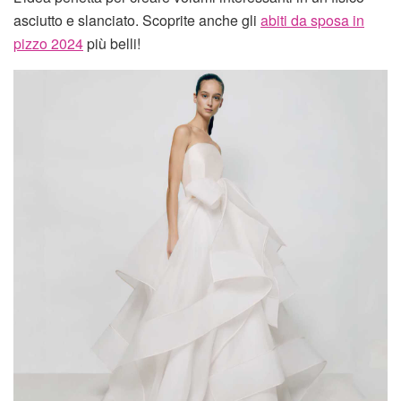
asciutto e slanciato. Scoprite anche gli
abiti da sposa in
pizzo 2024
più belli!