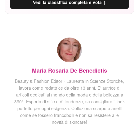
Vedi la classifica completa e vota ↓
Maria Rosaria De Benedictis
Beauty & Fashion Editor - Laureata in Scienze Storiche,
lavora come redattrice da oltre 13 anni. E' autrice di
articoli dedicati al mondo della moda e della bellezza a
360°. Esperta di stile e di tendenze, sa consigliare il look
perfetto per ogni esigenza. Colleziona scarpe e anelli
come se fossero francobolli e non sa resistere alle
novità di skincare!