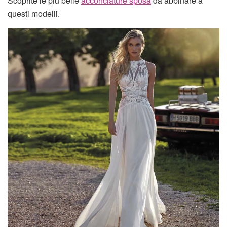
Scoprite le più belle
acconciature sposa
da abbinare a
questi modelli.