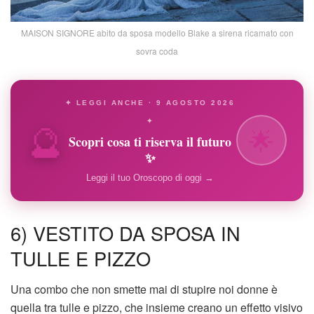
MAISON SIGNORE abito da sposa modello Blake a sirena ricamato con
sovra coda
✦ LEGGI ANCHE · 9 AGOSTO 2026
🔮
✦
🌟
Scopri cosa ti riserva il futuro
✨
Leggi il tuo Oroscopo di oggi →
6) VESTITO DA SPOSA IN
TULLE E PIZZO
Una combo che non smette mai di stupire noi donne è
quella tra tulle e pizzo, che insieme creano un effetto visivo