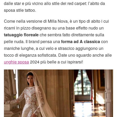
dalle star e più vicino allo stile dei red carpet: l’abito da
sposa stile tattoo.
Come nella versione di Milla Nova, è un tipo di abito i cui
ricami in pizzo disegnano su una base effetto nudo un
tatuaggio floreale
che sembra fatto direttamente sulla
pelle nuda. Il brand pensa una
forma ad A classica
con
maniche lunghe, a cui velo e strascico aggiungono un
tocco di eleganza sofisticata. Date uno sguardo anche alle
unghie sposa
2024 più belle a cui ispirarsi!