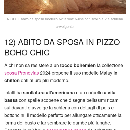
NICOLE abito da sposa modello Avita flow A-line con scollo a V e schiena
avvolgente
12) ABITO DA SPOSA IN PIZZO
BOHO CHIC
A chi non sa resistere a un
tocco bohemien
la collezione
sposa Pronovias
2024 propone il suo modello Malay
in
chiffon
dall’allure più moderno.
Infatti ha
scollatura all’americana
e un corpetto
a vita
bassa
con spalle scoperte che disegna bellissimi ricami
sul davanti e avvolge la schiena con dettagli di pois e
bottoncini. Il modello perfetto per allungare otticamente la
forma del busto e far sembrare le gambe più lunghe.