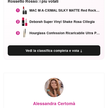
Rossetto Rosso: i piu votati
MAC M·A·CXIMAL SILKY MATTE Red Rock mat
1
Deborah Super Vinyl Shake Rosa Ciliegia
2
Hourglass Confession Ricaricabile Ultra Preciso Ad Alta Intensità Secretly Classic Red
3
Vedi la classifica completa e vota ↓
Alessandra Certomà