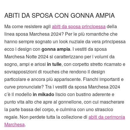
ABITI DA SPOSA CON GONNA AMPIA
Ma come resistere agli
abiti da sposa principessa
della
linea sposa Marchesa 2024? Per le più romantiche che
hanno sempre sognato un look nuziale da vera principessa
ecco i design con
gonna ampia
. I vestiti da sposa
Marchesa Notte 2024 si caratterizzano per i volumi da
sogno, ampi e ariosi
in tulle
, con corpetto stretto ricamato e
sovrapposizioni di rouches che rendono il design
particolare e ancora più appariscente. Fianchi importanti e
curve pronunciate? Tra i vestiti da sposa Marchesa 2024
c’è il modello
in mikado
liscio con bustino aderente e
punto vita alto che apre al gonnellone, con cui mascherare
la parte bassa del corpo, e culmina con uno strascico
regale. Non perdete tutta la collezione di
abiti da cerimonia
Marchesa
.