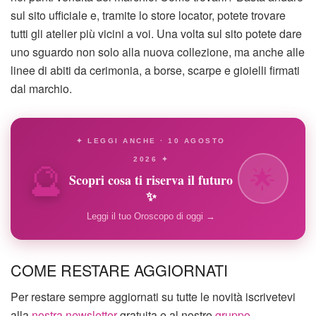
sul sito ufficiale e, tramite lo store locator, potete trovare
tutti gli atelier più vicini a voi. Una volta sul sito potete dare
uno sguardo non solo alla nuova collezione, ma anche alle
linee di abiti da cerimonia, a borse, scarpe e gioielli firmati
dal marchio.
✦ LEGGI ANCHE · 10 AGOSTO
🔮
2026 ✦
🌟
Scopri cosa ti riserva il futuro
✨
Leggi il tuo Oroscopo di oggi →
COME RESTARE AGGIORNATI
Per restare sempre aggiornati su tutte le novità iscrivetevi
alla
nostra newsletter
gratuita e al nostro
gruppo