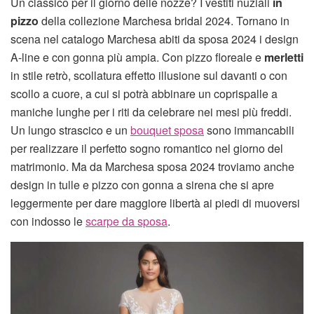
Un classico per il giorno delle nozze? I vestiti nuziali
in
pizzo
della collezione Marchesa bridal 2024. Tornano in
scena nel catalogo Marchesa abiti da sposa 2024 i design
A-line e con gonna più ampia. Con pizzo floreale e
merletti
in stile retrò, scollatura effetto illusione sul davanti o con
scollo a cuore, a cui si potrà abbinare un coprispalle a
maniche lunghe per i riti da celebrare nei mesi più freddi.
Un lungo strascico e un
bouquet sposa
sono immancabili
per realizzare il perfetto sogno romantico nel giorno del
matrimonio. Ma da Marchesa sposa 2024 troviamo anche
design in tulle e pizzo con gonna a sirena che si apre
leggermente per dare maggiore libertà ai piedi di muoversi
con indosso le
scarpe da sposa
.