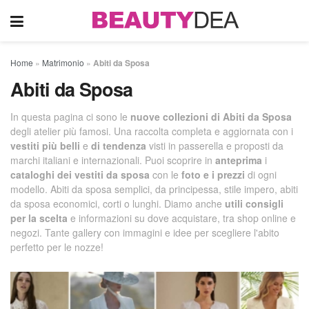
Home
»
Matrimonio
»
Abiti da Sposa
Abiti da Sposa
In questa pagina ci sono le
nuove collezioni di Abiti da Sposa
degli atelier più famosi. Una raccolta completa e aggiornata con i
vestiti più belli
e
di tendenza
visti in passerella e proposti da
marchi italiani e internazionali. Puoi scoprire in
anteprima
i
cataloghi dei vestiti da sposa
con le
foto e i prezzi
di ogni
modello. Abiti da sposa semplici, da principessa, stile impero, abiti
da sposa economici, corti o lunghi. Diamo anche
utili consigli
per la scelta
e informazioni su dove acquistare, tra shop online e
negozi. Tante gallery con immagini e idee per scegliere l'abito
perfetto per le nozze!