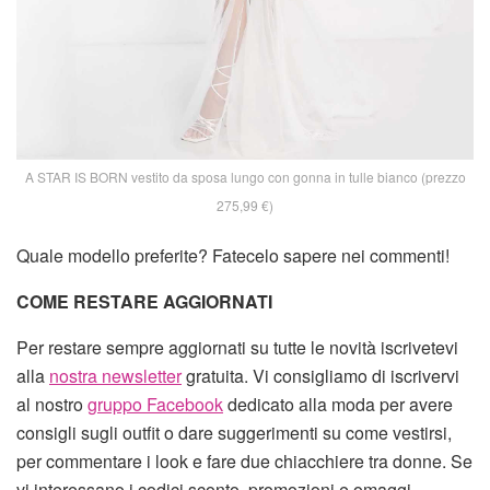
A STAR IS BORN vestito da sposa lungo con gonna in tulle bianco (prezzo
275,99 €)
Quale modello preferite? Fatecelo sapere nei commenti!
COME RESTARE AGGIORNATI
Per restare sempre aggiornati su tutte le novità iscrivetevi
alla
nostra newsletter
gratuita. Vi consigliamo di iscrivervi
al nostro
gruppo Facebook
dedicato alla moda per avere
consigli sugli outfit o dare suggerimenti su come vestirsi,
per commentare i look e fare due chiacchiere tra donne. Se
vi interessano i codici sconto, promozioni e omaggi,