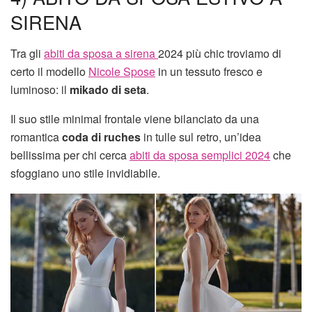
SIRENA
Tra gli
abiti da sposa a sirena
2024 più chic troviamo di
certo il modello
Nicole Spose
in un tessuto fresco e
luminoso: il
mikado di seta
.
Il suo stile minimal frontale viene bilanciato da una
romantica
coda di ruches
in tulle sul retro, un’idea
bellissima per chi cerca
abiti da sposa semplici 2024
che
sfoggiano uno stile invidiabile.