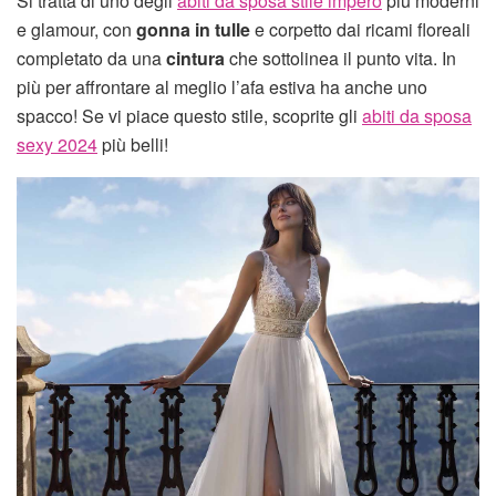
Si tratta di uno degli
abiti da sposa stile impero
più moderni
e glamour, con
gonna in tulle
e corpetto dai ricami floreali
completato da una
cintura
che sottolinea il punto vita. In
più per affrontare al meglio l’afa estiva ha anche uno
spacco! Se vi piace questo stile, scoprite gli
abiti da sposa
sexy 2024
più belli!