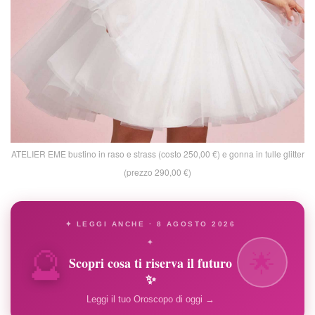
ATELIER EME bustino in raso e strass (costo 250,00 €) e gonna in tulle glitter
(prezzo 290,00 €)
✦ LEGGI ANCHE · 8 AGOSTO 2026
🔮
✦
🌟
Scopri cosa ti riserva il futuro
✨
Leggi il tuo Oroscopo di oggi →