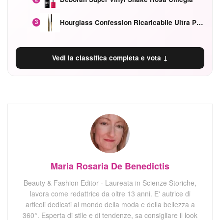
Hourglass Confession Ricaricabile Ultra Preciso Ad Alta Intensità Secretly Classic Red
3
Vedi la classifica completa e vota ↓
Maria Rosaria De Benedictis
Beauty & Fashion Editor - Laureata in Scienze Storiche,
lavora come redattrice da oltre 13 anni. E' autrice di
articoli dedicati al mondo della moda e della bellezza a
360°. Esperta di stile e di tendenze, sa consigliare il look