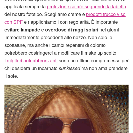
applicata sempre la
protezione solare seguendo la tabella
del nostro fototipo. Scegliamo creme e
prodotti trucco viso
con SPF
e riapplichiamoli con regolarità. È importante
evitare lampade e overdose di raggi solari
nei giorni
immediatamente precedenti alle nozze. Non solo le
scottature, ma anche i cambi repentini di colorito
potrebbero costringerci a modificare il make up scelto.
I
migliori autoabbronzanti
sono un ottimo compromesso per
chi desidera un incarnato
sunkissed
ma non ama prendere
il sole.