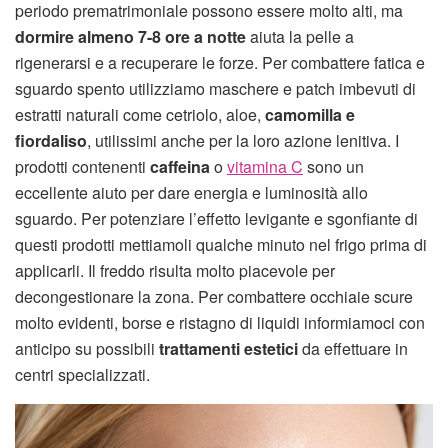
periodo prematrimoniale possono essere molto alti, ma
dormire almeno 7-8 ore a notte
aiuta la pelle a
rigenerarsi e a recuperare le forze. Per combattere fatica e
sguardo spento utilizziamo maschere e patch imbevuti di
estratti naturali come cetriolo, aloe,
camomilla e
fiordaliso
, utilissimi anche per la loro azione lenitiva. I
prodotti contenenti
caffeina
o
vitamina C
sono un
eccellente aiuto per dare energia e luminosità allo
sguardo. Per potenziare l’effetto levigante e sgonfiante di
questi prodotti mettiamoli qualche minuto nel frigo prima di
applicarli. Il freddo risulta molto piacevole per
decongestionare la zona. Per combattere occhiaie scure
molto evidenti, borse e ristagno di liquidi informiamoci con
anticipo su possibili
trattamenti estetici
da effettuare in
centri specializzati.