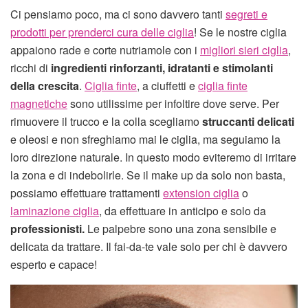
Ci pensiamo poco, ma ci sono davvero tanti
segreti e
prodotti per prenderci cura delle ciglia
! Se le nostre ciglia
appaiono rade e corte nutriamole con i
migliori sieri ciglia
,
ricchi di
ingredienti rinforzanti, idratanti e stimolanti
della crescita
.
Ciglia finte
, a ciuffetti e
ciglia finte
magnetiche
sono utilissime per infoltire dove serve. Per
rimuovere il trucco e la colla scegliamo
struccanti delicati
e oleosi e non sfreghiamo mai le ciglia, ma seguiamo la
loro direzione naturale. In questo modo eviteremo di irritare
la zona e di indebolirle. Se il make up da solo non basta,
possiamo effettuare trattamenti
extensio
n
ciglia
o
laminazione ciglia
, da effettuare in anticipo e solo da
professionisti.
Le palpebre sono una zona sensibile e
delicata da trattare. Il fai-da-te vale solo per chi è davvero
esperto e capace!