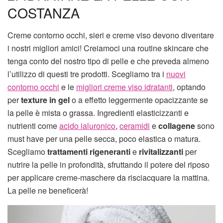
COSTANZA
Creme contorno occhi, sieri e creme viso devono diventare
i nostri migliori amici! Creiamoci una routine skincare che
tenga conto del nostro tipo di pelle e che preveda almeno
l’utilizzo di questi tre prodotti. Scegliamo tra i
nuovi
contorno occhi
e le
migliori creme viso idratanti
, optando
per
texture in gel
o a effetto leggermente opacizzante se
la pelle è mista o grassa. Ingredienti elasticizzanti e
nutrienti come
acido ialuronico
,
ceramidi
e
collagene
sono
must have per una pelle secca, poco elastica o matura.
Scegliamo
trattamenti rigeneranti
e
rivitalizzanti
per
nutrire la pelle in profondità, sfruttando il potere del riposo
per applicare creme-maschere da risciacquare la mattina.
La pelle ne beneficerà!