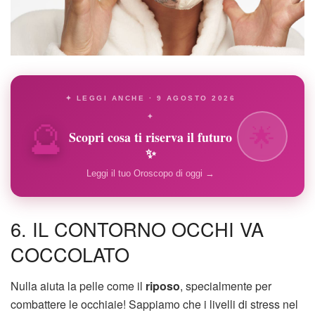
✦ LEGGI ANCHE · 9 AGOSTO 2026
🔮
✦
🌟
Scopri cosa ti riserva il futuro
✨
Leggi il tuo Oroscopo di oggi →
6. IL CONTORNO OCCHI VA
COCCOLATO
Nulla aiuta la pelle come il
riposo
, specialmente per
combattere le occhiaie! Sappiamo che i livelli di stress nel