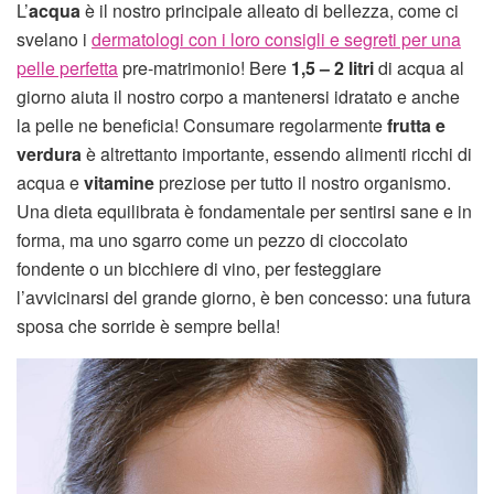
L’
acqua
è il nostro principale alleato di bellezza, come ci
svelano i
dermatologi con i loro consigli e segreti per una
pelle perfetta
pre-matrimonio! Bere
1,5 – 2 litri
di acqua al
giorno aiuta il nostro corpo a mantenersi idratato e anche
la pelle ne beneficia! Consumare regolarmente
frutta e
verdura
è altrettanto importante, essendo alimenti ricchi di
acqua e
vitamine
preziose per tutto il nostro organismo.
Una dieta equilibrata è fondamentale per sentirsi sane e in
forma, ma uno sgarro come un pezzo di cioccolato
fondente o un bicchiere di vino, per festeggiare
l’avvicinarsi del grande giorno, è ben concesso: una futura
sposa che sorride è sempre bella!