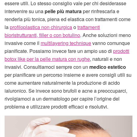
essere utili. Lo stesso consiglio vale per chi desiderasse
intervenire su una
pelle più matura
per rinfrescarla e
renderla più tonica, piena ed elastica con trattamenti come
la
profiloplastica non chirurgica
o
trattamenti
bioristrutturanti, filler o con botulino
. Anche soluzioni meno
invasive come il
multilayering technique
vanno comunque
pianificate. Possiamo invece fare un ampio uso di
prodotti
botox like per la pelle matura con rughe
, naturali e non
invasivi. Consultiamoci sempre con un
medico estetico
per pianificare un percorso insieme e avere consigli utili su
come aumentare naturalmente la produzione di acido
ialuronico. Se invece sono brufoli e acne a preoccuparci,
rivolgiamoci a un dermatologo per capire l’origine del
problema e utilizzare prodotti efficaci e risolutivi.