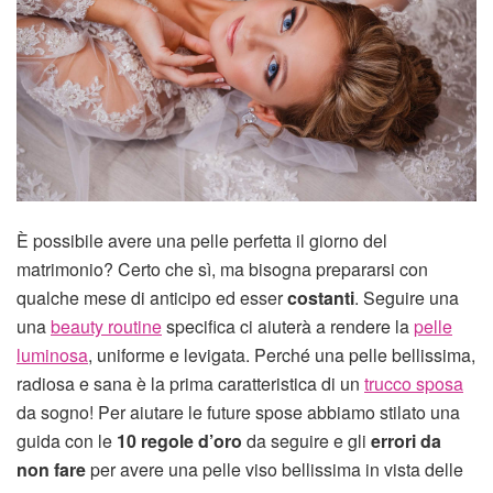
È possibile avere una pelle perfetta il giorno del
matrimonio? Certo che sì, ma bisogna prepararsi con
qualche mese di anticipo ed esser
costanti
. Seguire una
una
beauty routine
specifica ci aiuterà a rendere la
pelle
luminosa
, uniforme e levigata. Perché una pelle bellissima,
radiosa e sana è la prima caratteristica di un
trucco sposa
da sogno! Per aiutare le future spose abbiamo stilato una
guida con le
10 regole d’oro
da seguire e gli
errori da
non fare
per avere una pelle viso bellissima in vista delle