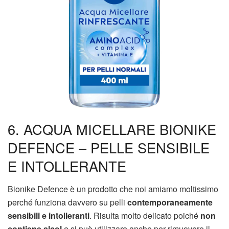
6. ACQUA MICELLARE BIONIKE
DEFENCE – PELLE SENSIBILE
E INTOLLERANTE
Bionike Defence è un prodotto che noi amiamo moltissimo
perché funziona davvero su pelli
contemporaneamente
sensibili e intolleranti
. Risulta molto delicato poiché
non
contiene alcol
e si può utilizzare anche per rimuovere il