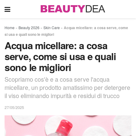
Home
»
Beauty 2026
»
Skin Care
»
Acqua micellare: a cosa serve, come
si usa e quali sono le migliori
Acqua micellare: a cosa
serve, come si usa e quali
sono le migliori
Scopriamo cos'è e a cosa serve l'acqua
micellare, un prodotto amatissimo per detergere
il viso eliminando impurità e residui di trucco
27/05/2025