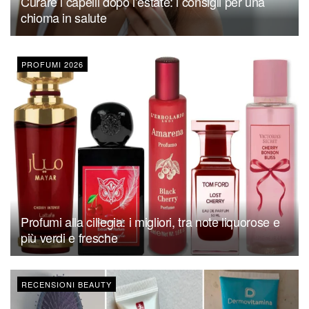
Curare i capelli dopo l’estate: i consigli per una
chioma in salute
PROFUMI 2026
Profumi alla ciliegia: i migliori, tra note liquorose e
più verdi e fresche
RECENSIONI BEAUTY