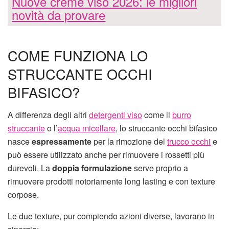
Nuove creme viso 2026: le migliori
novità da provare
COME FUNZIONA LO
STRUCCANTE OCCHI
BIFASICO?
A differenza degli altri
detergenti viso
come il
burro
struccante
o l’
acqua micellare
, lo struccante occhi bifasico
nasce
espressamente
per la rimozione del
trucco occhi
e
può essere utilizzato anche per rimuovere i rossetti più
durevoli. La
doppia formulazione
serve proprio a
rimuovere prodotti notoriamente long lasting e con texture
corpose.
Le due texture, pur compiendo azioni diverse, lavorano in