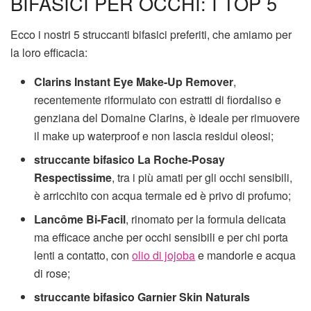
BIFASICI PER OCCHI: I TOP 5
Ecco i nostri 5 struccanti bifasici preferiti, che amiamo per
la loro efficacia:
Clarins Instant Eye Make-Up Remover
,
recentemente riformulato con estratti di fiordaliso e
genziana del Domaine Clarins, è ideale per rimuovere
il make up waterproof e non lascia residui oleosi;
struccante bifasico La Roche-Posay
Respectissime
, tra i più amati per gli occhi sensibili,
è arricchito con acqua termale ed è privo di profumo;
Lancôme Bi-Facil
, rinomato per la formula delicata
ma efficace anche per occhi sensibili e per chi porta
lenti a contatto, con
olio di jojoba
e mandorle e acqua
di rose;
struccante bifasico Garnier Skin Naturals