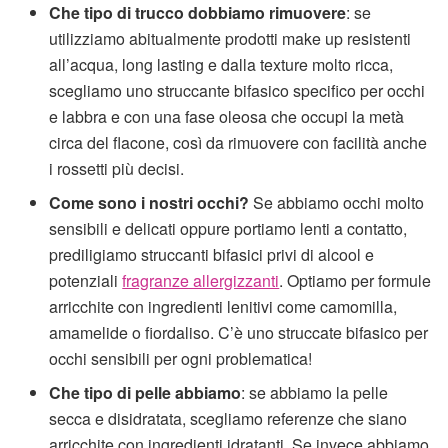
Che tipo di trucco dobbiamo rimuovere
: se
utilizziamo abitualmente prodotti make up resistenti
all’acqua, long lasting e dalla texture molto ricca,
scegliamo uno struccante bifasico specifico per occhi
e labbra e con una fase oleosa che occupi la metà
circa del flacone, così da rimuovere con facilità anche
i rossetti più decisi.
Come sono i nostri occhi?
Se abbiamo occhi molto
sensibili e delicati oppure portiamo lenti a contatto,
prediligiamo struccanti bifasici privi di alcool e
potenziali
fragranze allergizzanti
. Optiamo per formule
arricchite con ingredienti lenitivi come camomilla,
amamelide o fiordaliso. C’è uno struccate bifasico per
occhi sensibili per ogni problematica!
Che tipo di pelle abbiamo
: se abbiamo la pelle
secca e disidratata, scegliamo referenze che siano
arricchite con ingredienti idratanti. Se invece abbiamo