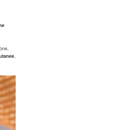
one
ione,
cutanee
,