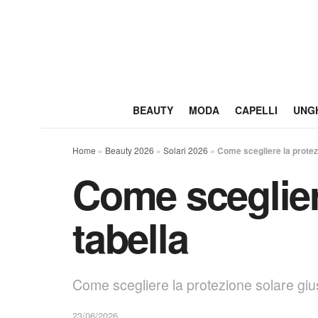
BEAUTY
MODA
CAPELLI
UNG
Home
»
Beauty 2026
»
Solari 2026
»
Come scegliere la protez
Come sceglier
tabella
Come scegliere la protezione solare giust
23/06/2026