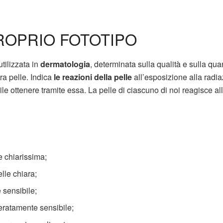
ROPRIO FOTOTIPO
utilizzata in
dermatologia
, determinata sulla qualità e sulla quan
ra pelle. Indica
le reazioni della pelle
all’esposizione alla radi
bile ottenere tramite essa. La pelle di ciascuno di noi reagisce al
le chiarissima;
elle chiara;
 sensibile;
deratamente sensibile;