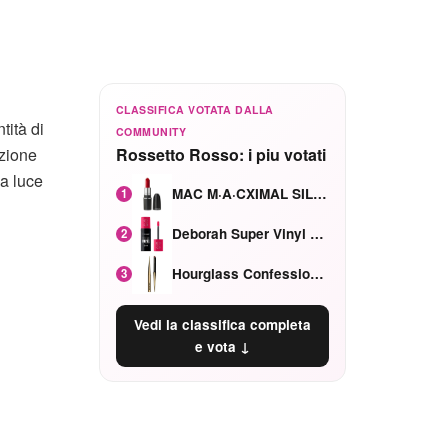
CLASSIFICA VOTATA DALLA
tità di
COMMUNITY
azione
Rossetto Rosso: i piu votati
la luce
MAC M·A·CXIMAL SILKY MATTE Red Rock mat
1
Deborah Super Vinyl Shake Rosa Ciliegia
2
Hourglass Confession Ricaricabile Ultra Preciso Ad Alta Intensità Secretly Classic Red
3
Vedi la classifica completa
e vota ↓