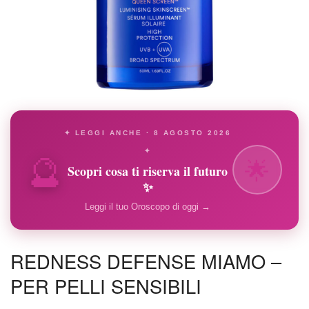
✦ LEGGI ANCHE · 8 AGOSTO 2026
🔮
✦
🌟
Scopri cosa ti riserva il futuro
✨
Leggi il tuo Oroscopo di oggi →
REDNESS DEFENSE MIAMO –
PER PELLI SENSIBILI