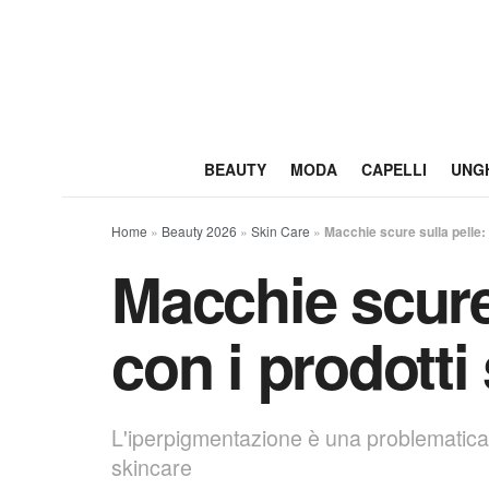
BEAUTY
MODA
CAPELLI
UNG
Home
»
Beauty 2026
»
Skin Care
»
Macchie scure sulla pelle:
Macchie scure
con i prodotti
L'iperpigmentazione è una problematica
skincare