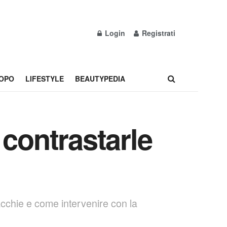
Login
Registrati
OPO
LIFESTYLE
BEAUTYPEDIA
 contrastarle
cchie e come intervenire con la