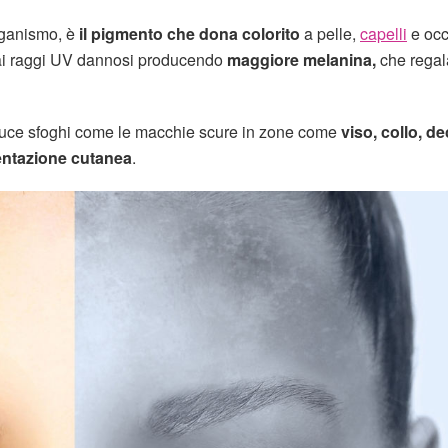
rganismo, è
il pigmento che dona colorito
a pelle,
capelli
e occ
e dai raggi UV dannosi producendo
maggiore melanina,
che regal
duce sfoghi come le macchie scure in zone come
viso, collo, de
entazione cutanea
.