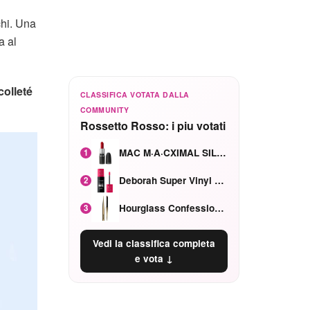
hi. Una
a al
colleté
CLASSIFICA VOTATA DALLA
COMMUNITY
Rossetto Rosso: i piu votati
MAC M·A·CXIMAL SILKY MATTE Red Rock mat
1
Deborah Super Vinyl Shake Rosa Ciliegia
2
Hourglass Confession Ricaricabile Ultra Preciso Ad Alta Intensità Secretly Classic Red
3
Vedi la classifica completa
e vota ↓