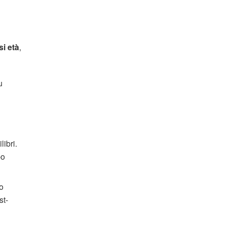
si età
,
u
ibri.
po
 o
st-