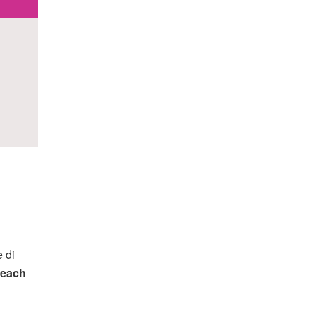
 di
beach