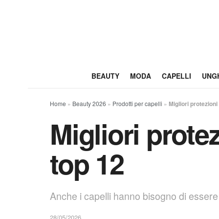
BEAUTY
MODA
CAPELLI
UNG
Home
»
Beauty 2026
»
Prodotti per capelli
»
Migliori protezioni
Migliori protez
top 12
Anche i capelli hanno bisogno di essere p
28/05/2026