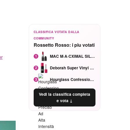
CLASSIFICA VOTATA DALLA
COMMUNITY
Rossetto Rosso: i piu votati
MAC M·A·CXIMAL SILKY MATTE Red Rock mat
1
er
Deborah Super Vinyl Shake Rosa Ciliegia
2
Hourglass Confession Ricaricabile Ultra Preciso Ad Alta Intensità Secretly Classic Red
3
Vedi la classifica completa
e vota ↓