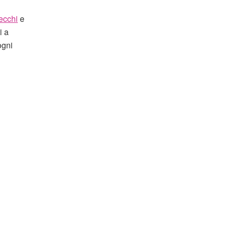
secchi
e
i a
ogni