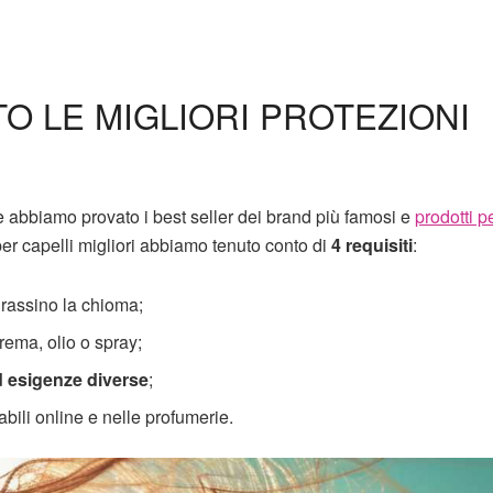
O LE MIGLIORI PROTEZIONI
re abbiamo provato i best seller dei brand più famosi e
prodotti p
per capelli migliori abbiamo tenuto conto di
4 requisiti
:
grassino la chioma;
rema, olio o spray;
 ed esigenze diverse
;
bili online e nelle profumerie.