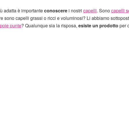
più adatta è importante
conoscere
i nostri
capelli
. Sono
capelli 
 sono capelli grassi o ricci e voluminosi? Li abbiamo sottopost
ppie punte
? Qualunque sia la risposa,
esiste un prodotto
per 