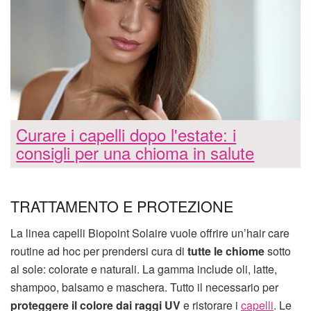
Curare i capelli dopo l'estate: i
consigli per una chioma in salute
TRATTAMENTO E PROTEZIONE
La linea capelli Biopoint Solaire vuole offrire un’hair care
routine ad hoc per prendersi cura di
tutte le chiome
sotto
al sole: colorate e naturali. La gamma include oli, latte,
shampoo, balsamo e maschera. Tutto il necessario per
proteggere il colore dai raggi UV
e ristorare i
capelli
. Le