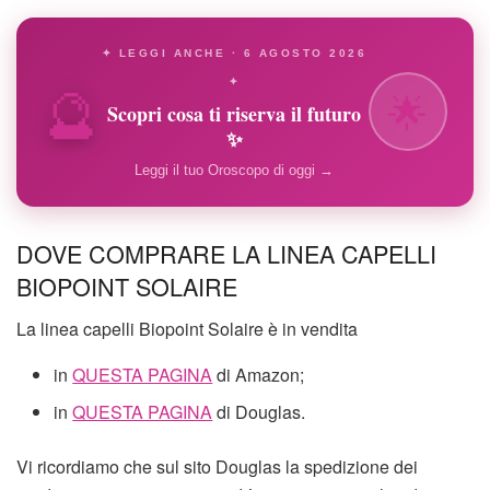
✦ LEGGI ANCHE · 6 AGOSTO 2026
🔮
✦
🌟
Scopri cosa ti riserva il futuro
✨
Leggi il tuo Oroscopo di oggi →
DOVE COMPRARE LA LINEA CAPELLI
BIOPOINT SOLAIRE
La linea capelli Biopoint Solaire è in vendita
in
QUESTA PAGINA
di Amazon;
in
QUESTA PAGINA
di Douglas.
Vi ricordiamo che sul sito Douglas la spedizione dei