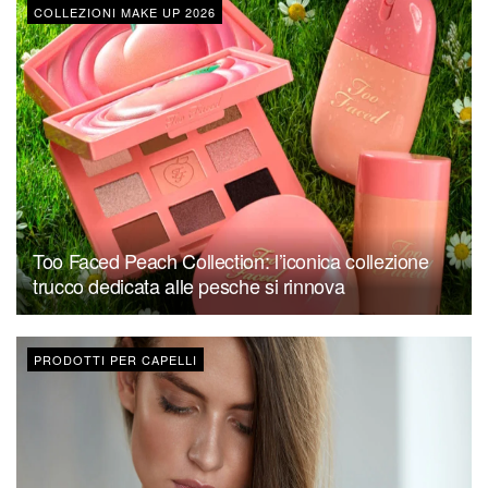
COLLEZIONI MAKE UP 2026
Too Faced Peach Collection: l’iconica collezione
trucco dedicata alle pesche si rinnova
PRODOTTI PER CAPELLI