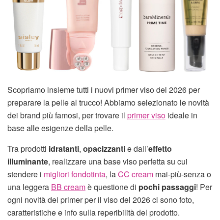
Scopriamo insieme tutti i nuovi primer viso del 2026 per
preparare la pelle al trucco! Abbiamo selezionato le novità
dei brand più famosi, per trovare il
primer viso
ideale in
base alle esigenze della pelle.
Tra prodotti
idratanti
,
opacizzanti
e dall’
effetto
illuminante
, realizzare una base viso perfetta su cui
stendere i
migliori fondotinta
, la
CC cream
mai-più-senza o
una leggera
BB cream
è questione di
pochi passaggi
! Per
ogni novità dei primer per il viso del 2026 ci sono foto,
caratteristiche e info sulla reperibilità del prodotto.