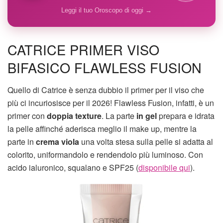
Leggi il tuo Oroscopo di oggi →
CATRICE PRIMER VISO
BIFASICO FLAWLESS FUSION
Quello di Catrice è senza dubbio il primer per il viso che
più ci incuriosisce per il 2026! Flawless Fusion, infatti, è un
primer con
doppia texture
. La parte
in gel
prepara e idrata
la pelle affinché aderisca meglio il make up, mentre la
parte in
crema
viola
una volta stesa sulla pelle si adatta al
colorito, uniformandolo e rendendolo più luminoso. Con
acido ialuronico, squalano e SPF25 (
disponibile qui
).