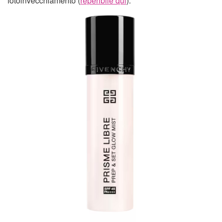
fotoinvecchiamento (
reperibile qui
).