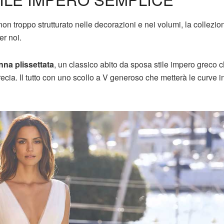
n troppo strutturato nelle decorazioni e nei volumi, la collezio
er noi.
nna plissettata
, un classico abito da sposa stile impero greco c
recia. Il tutto con uno scollo a V generoso che metterà le curve i