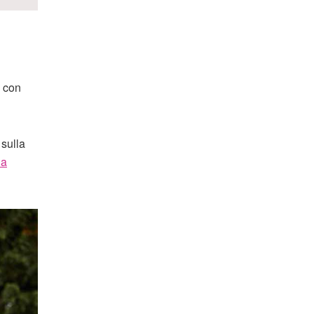
, con
sulla
da