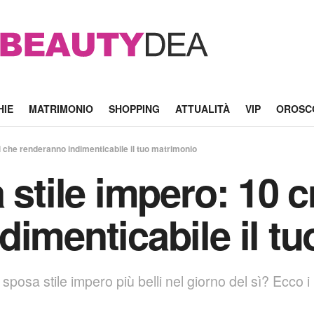
HIE
MATRIMONIO
SHOPPING
ATTUALITÀ
VIP
OROSC
i che renderanno indimenticabile il tuo matrimonio
 stile impero: 10 c
dimenticabile il t
posa stile impero più belli nel giorno del sì? Ecco i mi