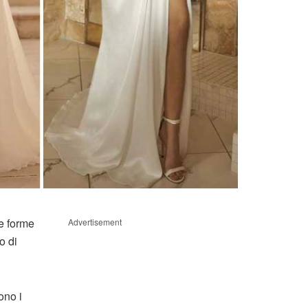
e forme
Advertisement
o di
ono i