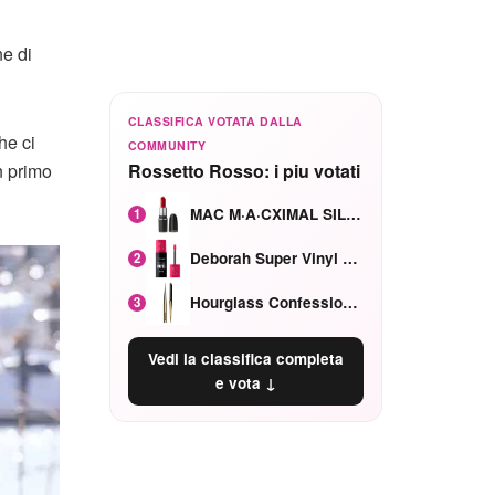
ne di
CLASSIFICA VOTATA DALLA
he ci
COMMUNITY
n primo
Rossetto Rosso: i piu votati
MAC M·A·CXIMAL SILKY MATTE Red Rock mat
1
Deborah Super Vinyl Shake Rosa Ciliegia
2
Hourglass Confession Ricaricabile Ultra Preciso Ad Alta Intensità Secretly Classic Red
3
Vedi la classifica completa
e vota ↓