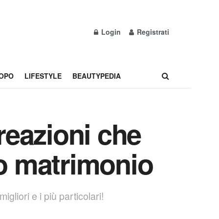
Login
Registrati
OPO
LIFESTYLE
BEAUTYPEDIA
reazioni che
uo matrimonio
gliori e i più particolari!