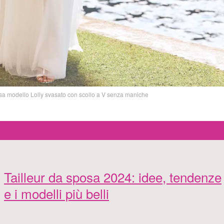
 modello Lolly svasato con scollo a V senza maniche
Tailleur da sposa 2024: idee, tendenze
e i modelli più belli