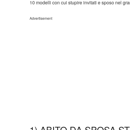
10 modelli con cui stupire invitati e sposo nel gr
Advertisement
1) ABITO DA SPOSA S