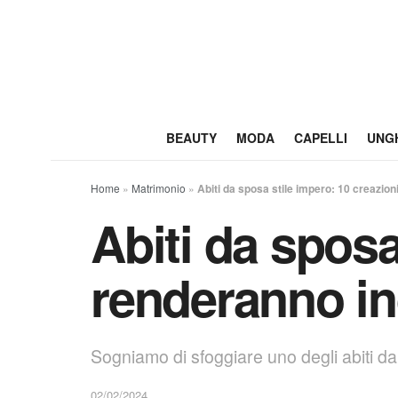
BEAUTY
MODA
CAPELLI
UNG
Home
»
Matrimonio
»
Abiti da sposa stile impero: 10 creazion
Abiti da sposa
renderanno in
Sogniamo di sfoggiare uno degli abiti da s
02/02/2024