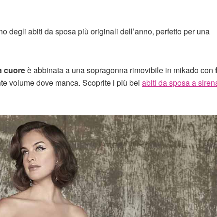
degli abiti da sposa più originali dell’anno, perfetto per una
a cuore
è abbinata a una sopragonna rimovibile in mikado con
ente volume dove manca. Scoprite i più bei
abiti da sposa a sire