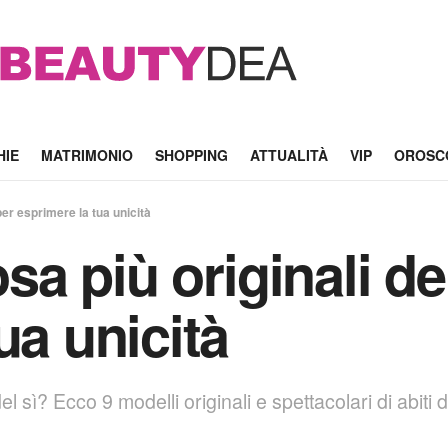
HIE
MATRIMONIO
SHOPPING
ATTUALITÀ
VIP
OROSC
 per esprimere la tua unicità
osa più originali d
ua unicità
l sì? Ecco 9 modelli originali e spettacolari di abiti 