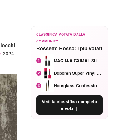
CLASSIFICA VOTATA DALLA
COMMUNITY
fiocchi
Rossetto Rosso: i piu votati
na
2024
MAC M·A·CXIMAL SILKY MATTE Red Rock mat
1
Deborah Super Vinyl Shake Rosa Ciliegia
2
Hourglass Confession Ricaricabile Ultra Preciso Ad Alta Intensità Secretly Classic Red
3
Vedi la classifica completa
e vota ↓