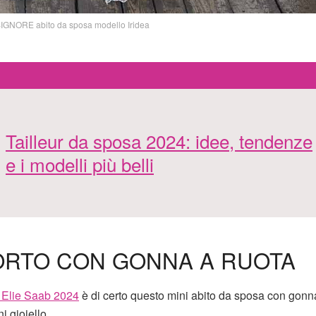
GNORE abito da sposa modello Iridea
Tailleur da sposa 2024: idee, tendenze
e i modelli più belli
CORTO CON GONNA A RUOTA
a Elie Saab 2024
è di certo questo mini abito da sposa con gonn
i gioiello.