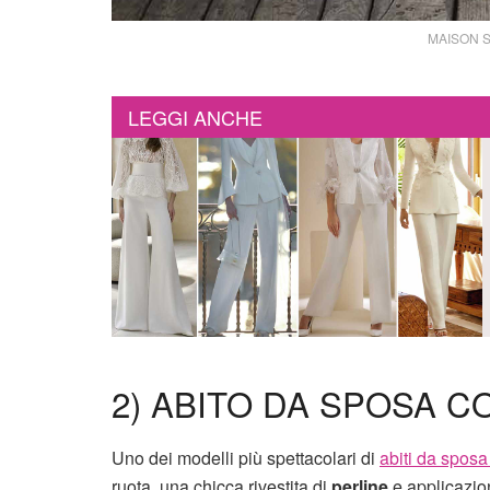
MAISON SI
LEGGI ANCHE
2) ABITO DA SPOSA 
Uno dei modelli più spettacolari di
abiti da spos
ruota, una chicca rivestita di
perline
e applicazion