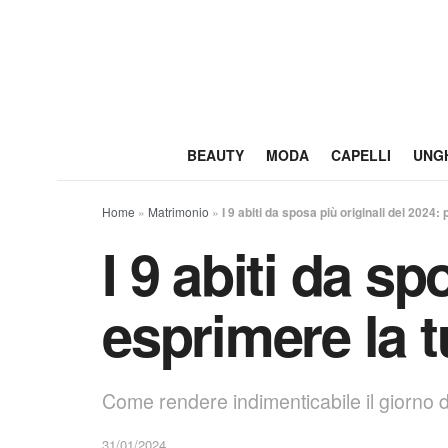
BEAUTY
MODA
CAPELLI
UNG
Home
»
Matrimonio
»
I 9 abiti da sposa più originali del 2024:
I 9 abiti da sp
esprimere la t
Come rendere indimenticabile il giorno de
31/01/2024