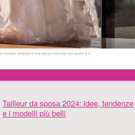
modello Arianell A-line senza maniche con scollo a V
Tailleur da sposa 2024: idee, tendenze
e i modelli più belli