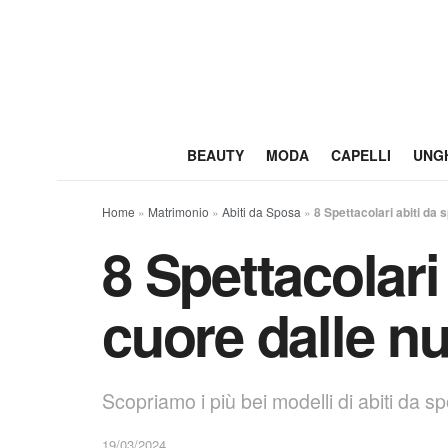
BEAUTY
MODA
CAPELLI
UNG
Home
»
Matrimonio
»
Abiti da Sposa
»
8 Spettacolari abiti da 
8 Spettacolari
cuore dalle nu
Scopriamo i più bei modelli di abiti da s
19/03/2024