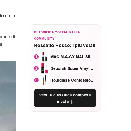
lo dalla
CLASSIFICA VOTATA DALLA
tonde di
COMMUNITY
ui
Rossetto Rosso: i piu votati
MAC M·A·CXIMAL SILKY MATTE Red Rock mat
1
Deborah Super Vinyl Shake Rosa Ciliegia
2
Hourglass Confession Ricaricabile Ultra Preciso Ad Alta Intensità Secretly Classic Red
3
Vedi la classifica completa
e vota ↓