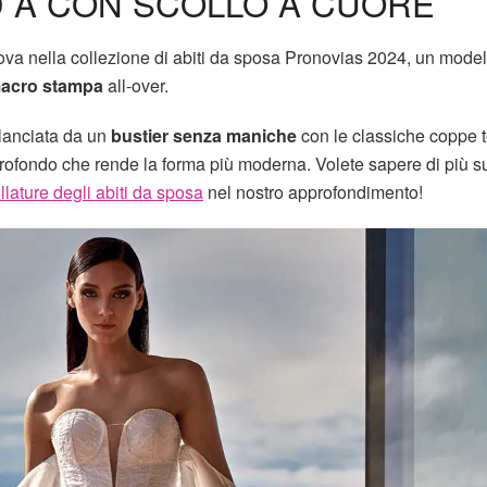
D A CON SCOLLO A CUORE
ova nella collezione di abiti da sposa Pronovias 2024, un model
acro stampa
all-over.
lanciata da un
bustier senza maniche
con le classiche coppe 
rofondo che rende la forma più moderna. Volete sapere di più s
llature degli abiti da sposa
nel nostro approfondimento!