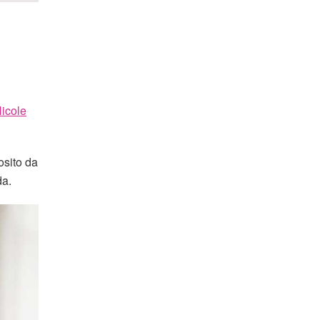
icole
osito da
da.