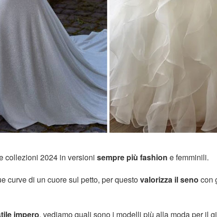
e collezioni 2024 in versioni
sempre più fashion
e femminili.
ue curve di un cuore sul petto, per questo
valorizza il seno
con g
tile impero
, vediamo quali sono i modelli più alla moda per il g