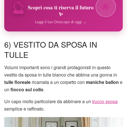
🔮
🌟
Scopri cosa ti riserva il futuro
✨
Leggi il tuo Oroscopo di oggi →
6) VESTITO DA SPOSA IN
TULLE
Volumi importanti sono i grandi protagonisti in questo
vestito da sposa in tulle bianco che abbina una gonna in
tulle floreale
ricamata a un corpetto con
maniche ballon
e
un
fiocco sul collo
.
Un capo molto particolare da abbinare a un
trucco sposa
semplice e raffinato.