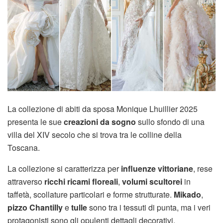
La collezione di abiti da sposa Monique Lhuillier 2025
presenta le sue
creazioni da sogno
sullo sfondo di una
villa del XIV secolo che si trova tra le colline della
Toscana.
La collezione si caratterizza per
influenze vittoriane
, rese
attraverso
ricchi ricami floreali
,
volumi scultorei
in
taffetà, scollature particolari e forme strutturate.
Mikado
,
pizzo Chantilly
e
tulle
sono tra i tessuti di punta, ma i veri
protagonisti sono gli opulenti dettagli decorativi.