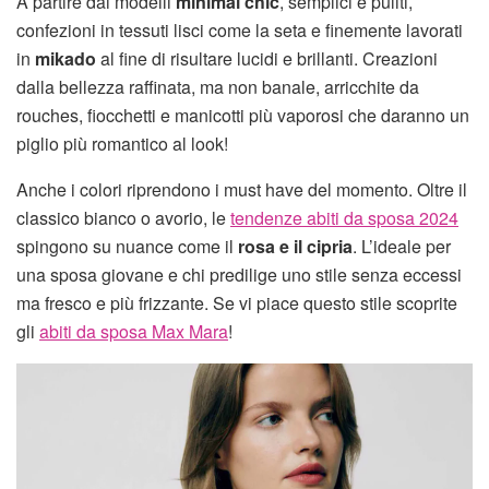
A partire dai modelli
minimal chic
, semplici e puliti,
confezioni in tessuti lisci come la seta e finemente lavorati
in
mikado
al fine di risultare lucidi e brillanti. Creazioni
dalla bellezza raffinata, ma non banale, arricchite da
rouches, fiocchetti e manicotti più vaporosi che daranno un
piglio più romantico al look!
Anche i colori riprendono i must have del momento. Oltre il
classico bianco o avorio, le
tendenze abiti da sposa 2024
spingono su nuance come il
rosa e il cipria
. L’ideale per
una sposa giovane e chi predilige uno stile senza eccessi
ma fresco e più frizzante. Se vi piace questo stile scoprite
gli
abiti da sposa Max Mara
!