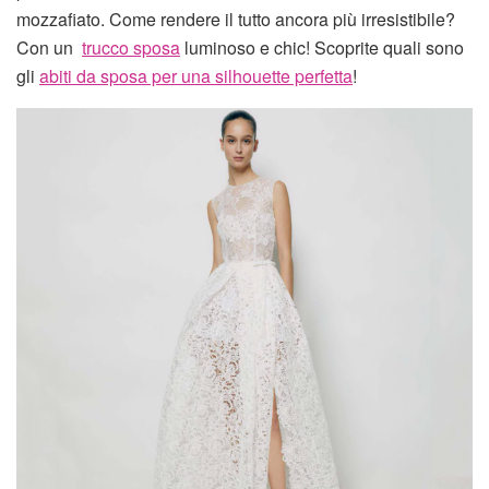
mozzafiato. Come rendere il tutto ancora più irresistibile?
Con un
trucco sposa
luminoso e chic! Scoprite quali sono
gli
abiti da sposa per una silhouette perfetta
!