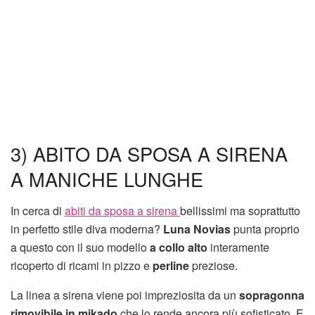
3) ABITO DA SPOSA A SIRENA
A MANICHE LUNGHE
In cerca di
abiti da sposa a sirena
bellissimi ma soprattutto
in perfetto stile diva moderna?
Luna Novias
punta proprio
a questo con il suo modello
a collo alto
interamente
ricoperto di ricami in pizzo e
perline
preziose.
La linea a sirena viene poi impreziosita da un
sopragonna
rimovibile in mikado
che lo rende ancora più sofisticato. E