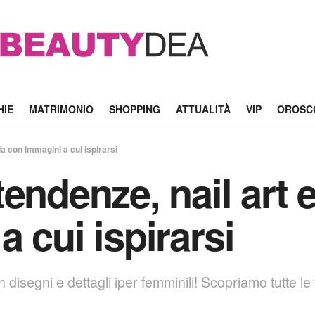
HIE
MATRIMONIO
SHOPPING
ATTUALITÀ
VIP
OROSC
a con immagini a cui ispirarsi
endenze, nail art 
 cui ispirarsi
n disegni e dettagli iper femminili! Scopriamo tutte l