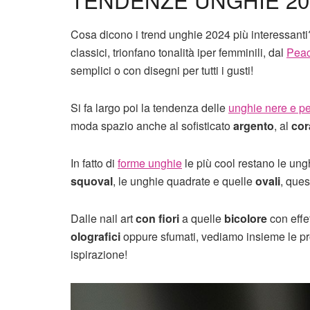
Cosa dicono i trend unghie 2024 più interessanti?
classici, trionfano tonalità iper femminili, dal
Peac
semplici o con disegni per tutti i gusti!
Si fa largo poi la tendenza delle
unghie nere e p
moda spazio anche al sofisticato
argento
, al
cor
In fatto di
forme unghie
le più cool restano le ung
squoval
, le unghie quadrate e quelle
ovali
, ques
Dalle nail art
con fiori
a quelle
bicolore
con effet
olografici
oppure sfumati, vediamo insieme le pr
ispirazione!