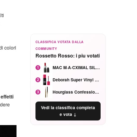
ti
CLASSIFICA VOTATA DALLA
i colori
COMMUNITY
Rossetto Rosso: i piu votati
MAC M·A·CXIMAL SILKY MATTE Red Rock mat
1
Deborah Super Vinyl Shake Rosa Ciliegia
2
Hourglass Confession Ricaricabile Ultra Preciso Ad Alta Intensità Secretly Classic Red
3
d
effetti
ndere
Vedi la classifica completa
e vota ↓