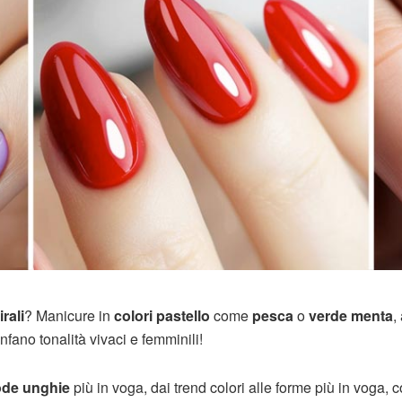
irali
? Manicure in
colori pastello
come
pesca
o
verde menta
,
nfano tonalità vivaci e femminili!
ode unghie
più in voga, dai trend colori alle forme più in voga, 