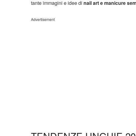
tante immagini e idee di
nail art e manicure sem
Advertisement
TENDENZE UNGHIE 20