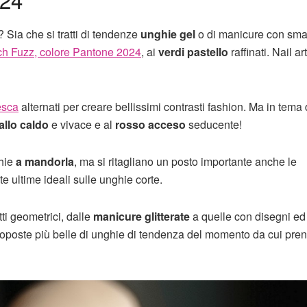
 Sia che si tratti di tendenze
unghie gel
o di manicure con smal
h Fuzz, colore Pantone 2024
, ai
verdi pastello
raffinati. Nail art
esca
alternati per creare bellissimi contrasti fashion. Ma in tema d
allo caldo
e vivace e al
rosso acceso
seducente!
hie
a mandorla
, ma si ritagliano un posto importante anche le
te ultime ideali sulle unghie corte.
ti geometrici, dalle
manicure glitterate
a quelle con disegni e
oposte più belle di unghie di tendenza del momento da cui pre