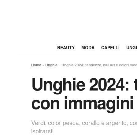
BEAUTY
MODA
CAPELLI
UNG
Home
»
Unghie
»
Unghie 2024: tendenze, nail art e colori mod
Unghie 2024: t
con immagini a
Verdi, color pesca, corallo e argento, co
ispirarsi!