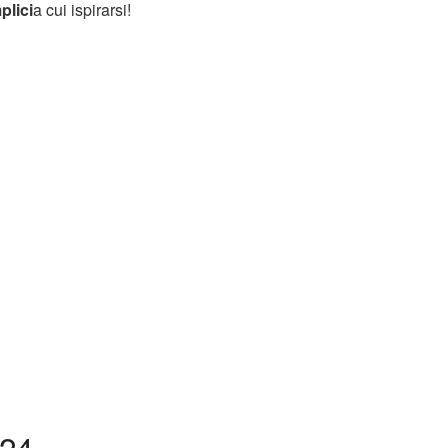
plici
a cui ispirarsi!
24