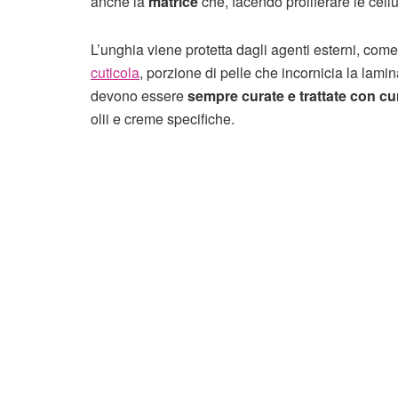
anche la
matrice
che, facendo proliferare le cellul
L’unghia viene protetta dagli agenti esterni, com
cuticola
, porzione di pelle che incornicia la lami
devono essere
sempre curate e trattate con cu
olii e creme specifiche.