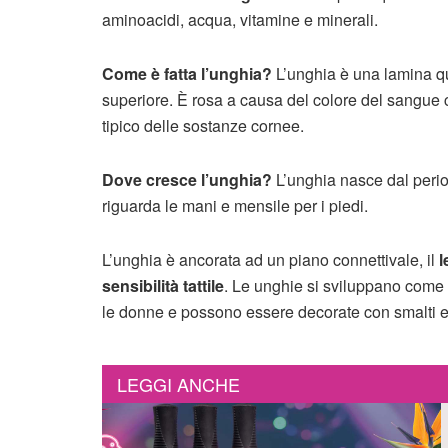
aminoacidi, acqua, vitamine e minerali.
Come è fatta l’unghia?
L’unghia è una lamina q
superiore. È rosa a causa del colore del sangue c
tipico delle sostanze cornee.
Dove cresce l’unghia?
L’unghia nasce dal perios
riguarda le mani e mensile per i piedi.
L’unghia è ancorata ad un piano connettivale, il
l
sensibilità tattile
. Le unghie si sviluppano come 
le donne e possono essere decorate con smalti e d
LEGGI ANCHE