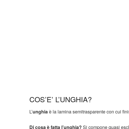
COS’E’ L’UNGHIA?
L’
unghia
è la lamina semitrasparente con cui finis
Di cosa è fatta l’unghia?
Si compone quasi esc