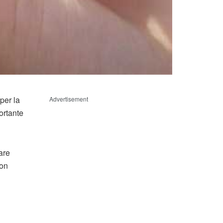
per la
Advertisement
ortante
are
con