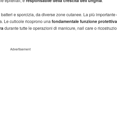
e epiteliali, è
responsabile della crescita dell’unghia
.
e batteri e sporcizia, da diverse zone cutanee. La più importante
na. Le cuticole ricoprono una
fondamentale funzione protettiva
ra
durante tutte le operazioni di manicure, nail care o ricostruzi
Advertisement