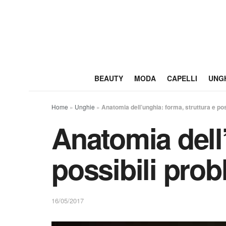
BEAUTY
MODA
CAPELLI
UNG
Home
»
Unghie
»
Anatomia dell’unghia: forma, struttura e pos
Anatomia dell’
possibili prob
16/05/2017