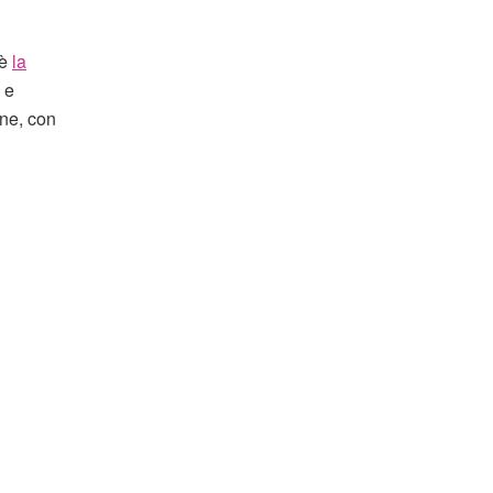
 è
la
e
one, con