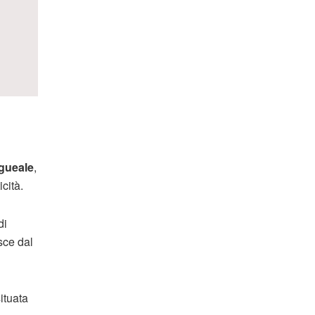
gueale
,
cità.
di
sce dal
situata