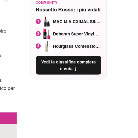
COMMUNITY
Rossetto Rosso: i piu votati
MAC M·A·CXIMAL SILKY MATTE Red Rock mat
1
tro
Deborah Super Vinyl Shake Rosa Ciliegia
2
Hourglass Confession Ricaricabile Ultra Preciso Ad Alta Intensità Secretly Classic Red
3
o
Vedi la classifica completa
e vota ↓
a
ico per