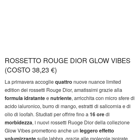
ROSSETTO ROUGE DIOR GLOW VIBES
(COSTO 38,23 €)
La primavera accoglie
quattro
nuove nuance limited
edition dei rossetti Rouge Dior, amatissimi grazie alla
formula idratante
e
nutriente
, arricchita con micro sfere di
acido ialuronico, burro di mango, estratti di salicornia e di
olio di loofah. Studiati per offrire fino a
16 ore
di
morbidezza
, i nuovi rossetti Ruoge Dior della collezione
Glow Vibes promettono anche un
leggero effetto
volumizzante
sulle labbra, grazie alle molecole ispirate