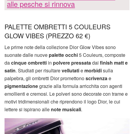
alle pesche si rinnova
PALETTE OMBRETTI 5 COULEURS
GLOW VIBES (PREZZO 62 €)
Le prime note della collezione Dior Glow Vibes sono
suonate dalle nuove
palette occhi
5 Couleurs, composte
da
cinque ombretti
in
polvere pressata
dai
finish matt e
satin
. Studiati per risultare
vellutati
e
morbidi
sulla
palpebra, gli ombretti Dior promettono
scrivenza
e
pigmentazione
grazie alla formula arricchita con agenti
emollienti e cremosi. Le polveri sono decorate con trame e
motivi tridimensionali che riprendono il logo Dior, le cui
lettere si ispirano alle
note musicali
.