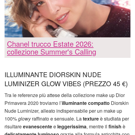
Chanel trucco Estate 2026:
collezione Summer's Calling
ILLUMINANTE DIORSKIN NUDE
LUMINIZER GLOW VIBES (PREZZO 45 €)
Tra le referenze più attese della collezione make up Dior
Primavera 2020 troviamo l’
illuminante compatto
Diorskin
Nude Luminizer, alleato indispensabile per un make up
100%
glowy
raffinato e sensuale. La
texture
è studiata per
risultare
evanescente
e
leggerissima
, mentre il
finish
è
delicatamente luminoso
grazie alla formula arricchita con