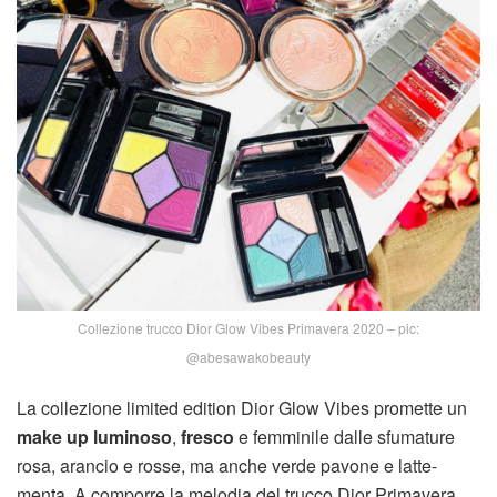
Collezione trucco Dior Glow Vibes Primavera 2020 – pic:
@abesawakobeauty
La collezione limited edition Dior Glow Vibes promette un
make up luminoso
,
fresco
e femminile dalle sfumature
rosa, arancio e rosse, ma anche verde pavone e latte-
menta. A comporre la melodia del trucco Dior Primavera