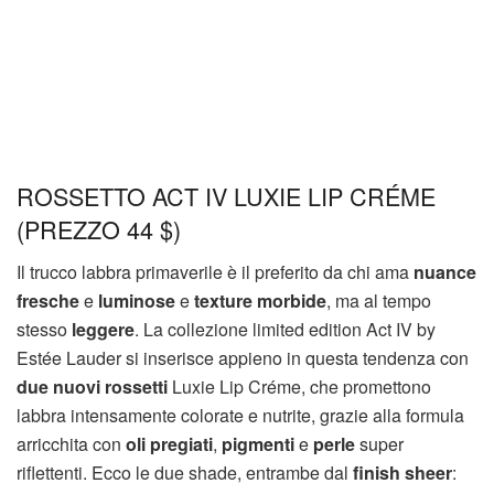
ROSSETTO ACT IV LUXIE LIP CRÉME
(PREZZO 44 $)
Il trucco labbra primaverile è il preferito da chi ama
nuance
fresche
e
luminose
e
texture morbide
, ma al tempo
stesso
leggere
. La collezione limited edition Act IV by
Estée Lauder si inserisce appieno in questa tendenza con
due nuovi rossetti
Luxie Lip Créme, che promettono
labbra intensamente colorate e nutrite, grazie alla formula
arricchita con
oli pregiati
,
pigmenti
e
perle
super
riflettenti. Ecco le due shade, entrambe dal
finish sheer
: