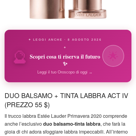
✦ LEGGI ANCHE · 8 AGOSTO 2026
🔮
✦
🌟
Scopri cosa ti riserva il futuro
✨
Leggi il tuo Oroscopo di oggi →
DUO BALSAMO + TINTA LABBRA ACT IV
(PREZZO 55 $)
Il trucco labbra Estée Lauder Primavera 2020 comprende
anche l’esclusivo
duo balsamo-tinta labbra
, che farà la
gioia di chi adora sfoggiare labbra impeccabili. All’interno