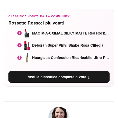
CLASSIFICA VOTATA DALLA COMMUNITY
Rossetto Rosso: i piu votati
MAC M·A·CXIMAL SILKY MATTE Red Rock mat
1
Deborah Super Vinyl Shake Rosa Ciliegia
2
Hourglass Confession Ricaricabile Ultra Preciso Ad Alta Intensità Secretly Classic Red
3
Vedi la classifica completa e vota ↓