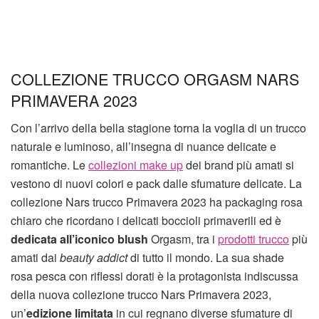
COLLEZIONE TRUCCO ORGASM NARS
PRIMAVERA 2023
Con l’arrivo della bella stagione torna la voglia di un trucco
naturale e luminoso, all’insegna di nuance delicate e
romantiche. Le
collezioni make up
dei brand più amati si
vestono di nuovi colori e pack dalle sfumature delicate. La
collezione Nars trucco Primavera 2023 ha packaging rosa
chiaro che ricordano i delicati boccioli primaverili ed è
dedicata all’iconico blush
Orgasm, tra i
prodotti trucco
più
amati dai
beauty addict
di tutto il mondo. La sua shade
rosa pesca con riflessi dorati è la protagonista indiscussa
della nuova collezione trucco Nars Primavera 2023,
un’
edizione limitata
in cui regnano diverse sfumature di