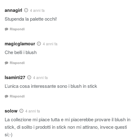
annagirl
4 anni fa
Stupenda la palette occhi!
Rispondi
magicglamour
4 anni fa
Che belli i blush
Rispondi
Isamirti27
4 anni fa
L’unica cosa interessante sono i blush in stick
Rispondi
solow
4 anni fa
La collezione mi piace tutta e mi piacerebbe provare il blush in
stick, di solito i prodotti in stick non mi attirano, invece questi
si;-)