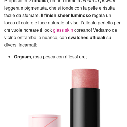
Proposto in
2 tonalità
, ha una formula
cream-to-powder
leggera e pigmentata, che si fonde con la pelle e risulta
facile da sfumare. Il
finish sheer luminoso
regala un
tocco di colore e luce naturale al viso: l’alleato perfetto per
chi vuole ricreare il look
glass skin
coreano! Vediamo da
vicino entrambe le nuance, con
swatches ufficiali
su
diversi incarnati:
Orgasm
, rosa pesca con riflessi oro;