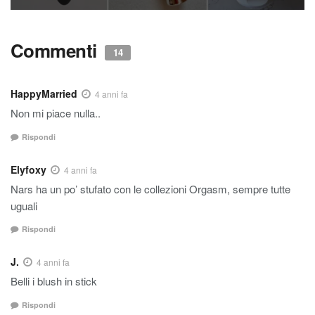
Commenti
14
HappyMarried
4 anni fa
Non mi piace nulla..
Rispondi
Elyfoxy
4 anni fa
Nars ha un po’ stufato con le collezioni Orgasm, sempre tutte
uguali
Rispondi
J.
4 anni fa
Belli i blush in stick
Rispondi