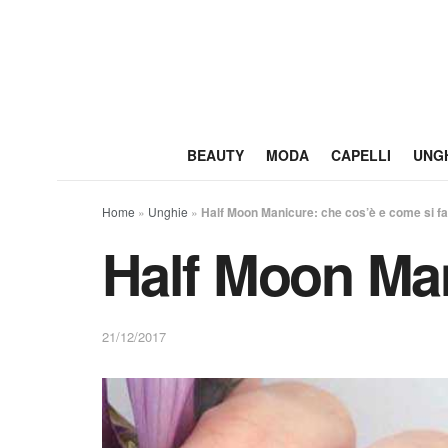
BEAUTY
MODA
CAPELLI
UNG
Home
»
Unghie
»
Half Moon Manicure: che cos’è e come si fa
Half Moon Man
21/12/2017