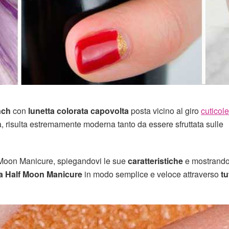
ench
con
lunetta colorata capovolta
posta vicino al giro
cuticole
ta, risulta estremamente moderna tanto da essere sfruttata sulle
lf Moon Manicure, spiegandovi le sue
caratteristiche
e mostrando
la Half Moon Manicure
in modo semplice e veloce attraverso
tu