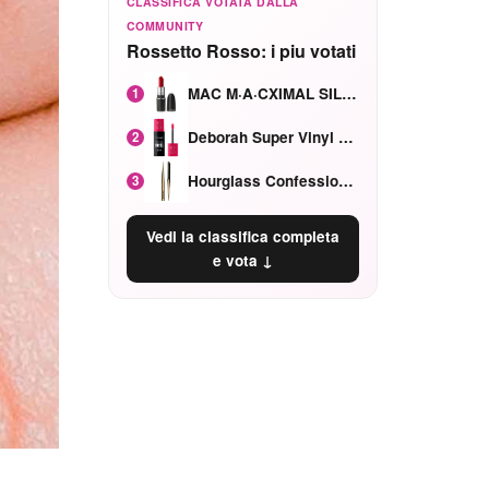
CLASSIFICA VOTATA DALLA
COMMUNITY
Rossetto Rosso: i piu votati
MAC M·A·CXIMAL SILKY MATTE Red Rock mat
1
Deborah Super Vinyl Shake Rosa Ciliegia
2
Hourglass Confession Ricaricabile Ultra Preciso Ad Alta Intensità Secretly Classic Red
3
Vedi la classifica completa
e vota ↓