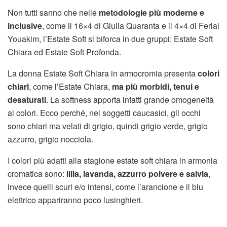
Non tutti sanno che nelle
metodologie più moderne e
inclusive
, come il 16×4 di Giulia Quaranta e il 4×4 di Ferial
Youakim, l’Estate Soft si biforca in due gruppi: Estate Soft
Chiara ed Estate Soft Profonda.
La donna Estate Soft Chiara in armocromia presenta
colori
chiari
, come l’Estate Chiara,
ma più morbidi, tenui e
desaturati
. La softness apporta infatti grande omogeneità
ai colori. Ecco perché, nei soggetti caucasici, gli occhi
sono chiari ma velati di grigio, quindi grigio verde, grigio
azzurro, grigio nocciola.
I colori più adatti alla stagione estate soft chiara in armonia
cromatica sono:
lilla, lavanda, azzurro polvere e salvia
,
invece quelli scuri e/o intensi, come l’arancione e il blu
elettrico appariranno poco lusinghieri.