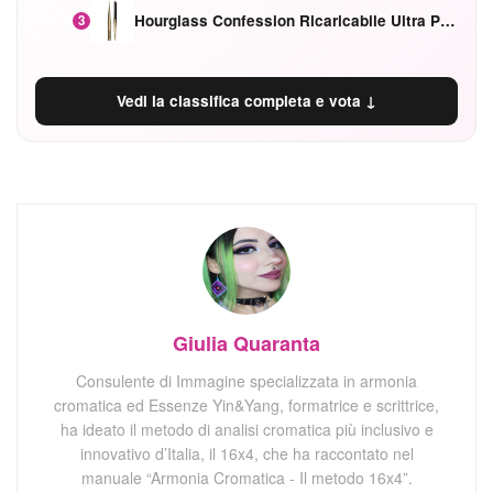
Hourglass Confession Ricaricabile Ultra Preciso Ad Alta Intensità Secretly Classic Red
3
Vedi la classifica completa e vota ↓
Giulia Quaranta
Consulente di Immagine specializzata in armonia
cromatica ed Essenze Yin&Yang, formatrice e scrittrice,
ha ideato il metodo di analisi cromatica più inclusivo e
innovativo d’Italia, il 16x4, che ha raccontato nel
manuale “Armonia Cromatica - Il metodo 16x4”.