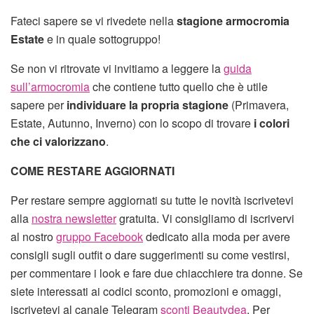
Fateci sapere se vi rivedete nella
stagione armocromia
Estate
e in quale sottogruppo!
Se non vi ritrovate vi invitiamo a leggere la
guida
sull’armocromia
che contiene tutto quello che è utile
sapere per
individuare la propria stagione
(Primavera,
Estate, Autunno, Inverno) con lo scopo di trovare
i colori
che ci valorizzano
.
COME RESTARE AGGIORNATI
Per restare sempre aggiornati su tutte le novità iscrivetevi
alla
nostra newsletter
gratuita. Vi consigliamo di iscrivervi
al nostro
gruppo Facebook
dedicato alla moda per avere
consigli sugli outfit o dare suggerimenti su come vestirsi,
per commentare i look e fare due chiacchiere tra donne. Se
siete interessati ai codici sconto, promozioni e omaggi,
iscrivetevi al canale Telegram
sconti Beautydea
. Per