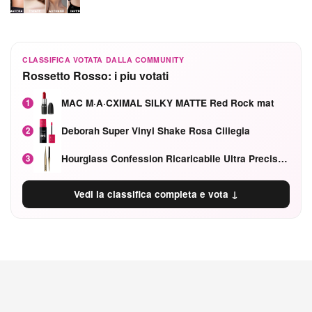
CLASSIFICA VOTATA DALLA COMMUNITY
Rossetto Rosso: i piu votati
MAC M·A·CXIMAL SILKY MATTE Red Rock mat
1
Deborah Super Vinyl Shake Rosa Ciliegia
2
Hourglass Confession Ricaricabile Ultra Preciso Ad Alta Intensità Secretly Classic Red
3
Vedi la classifica completa e vota ↓