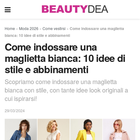
Home
»
Moda 2026
»
Come vestirsi
»
Come indossare una maglietta
bianca: 10 idee di stile e abbinamenti
Come indossare una
maglietta bianca: 10 idee di
stile e abbinamenti
Scopriamo come indossare una maglietta
bianca con stile, con tante idee look originali a
cui ispirarsi!
29/03/2024