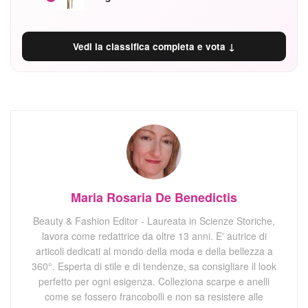
Vedi la classifica completa e vota ↓
Maria Rosaria De Benedictis
Beauty & Fashion Editor - Laureata in Scienze Storiche,
lavora come redattrice da oltre 13 anni. E' autrice di
articoli dedicati al mondo della moda e della bellezza a
360°. Esperta di stile e di tendenze, sa consigliare il look
perfetto per ogni esigenza. Colleziona scarpe e anelli
come se fossero francobolli e non sa resistere alle