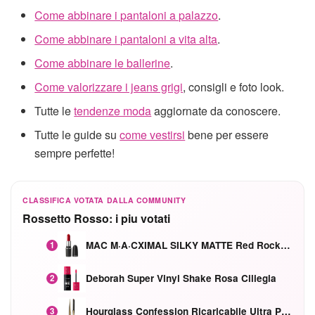
Come abbinare i pantaloni a palazzo
.
Come abbinare i pantaloni a vita alta
.
Come abbinare le ballerine
.
Come valorizzare i jeans grigi
, consigli e foto look.
Tutte le
tendenze moda
aggiornate da conoscere.
Tutte le guide su
come vestirsi
bene per essere
sempre perfette!
CLASSIFICA VOTATA DALLA COMMUNITY
Rossetto Rosso: i piu votati
MAC M·A·CXIMAL SILKY MATTE Red Rock mat
1
Deborah Super Vinyl Shake Rosa Ciliegia
2
Hourglass Confession Ricaricabile Ultra Preciso Ad Alta Intensità Secretly Classic Red
3