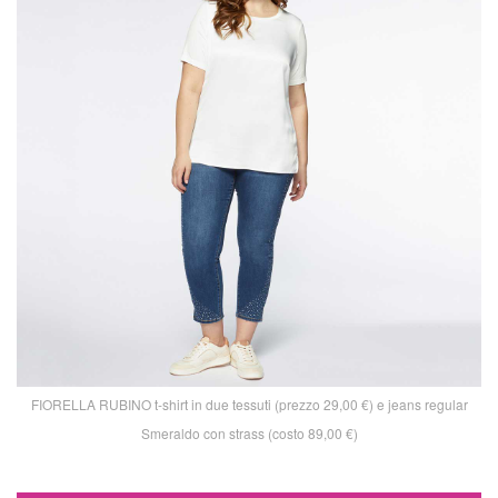
FIORELLA RUBINO t-shirt in due tessuti (prezzo 29,00 €) e jeans regular
Smeraldo con strass (costo 89,00 €)