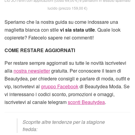
LIU JO t-shirt con applicazioni (costo 69,00 €) e pantaloni in tessuto spalmato
lucido (prezzo 159,00 €)
Speriamo che la nostra guida su come indossare una
maglietta bianca con stile
vi sia stata utile
. Quale look
copierete? Fatecelo sapere nei commenti!
COME RESTARE AGGIORNATI
Per restare sempre aggiornati su tutte le novità iscrivetevi
alla
nostra newsletter
gratuita. Per conoscere il team di
Beautydea, per chiedere consigli e parlare di moda, outfit e
vip, iscrivetevi al
gruppo Facebook
di Beautydea Moda. Se
vi interessano i codici sconto, promozioni e omaggi,
iscrivetevi al canale telegram
sconti Beautydea
.
Scoprite altre tendenze per la stagione
fredda: