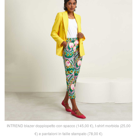
INTREND blazer doppiopetto con spacco (145,00 €), t-shirt morbida (25,00
€) e pantaloni in faille stampato (78,00 €)