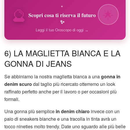
🔮
✦
🌟
Scopri cosa ti riserva il futuro
✨
Leggi il tuo Oroscopo di oggi →
6) LA MAGLIETTA BIANCA E LA
GONNA DI JEANS
Se abbiniamo la nostra maglietta bianca a una
gonna in
denim scuro
dal taglio più ricercato otterremo un look
raffinato perfetto anche per il lavoro o per occasioni più
formali.
Una gonna più semplice
in denim chiaro
invece con un
paio di sneakers bianche e una tracolla in tinta avrà un
tocco nineties molto trendy. Date uno sguardo alle più belle