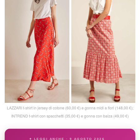
LAZZARI t-shirt in jersey di cotone (60,00 €) e gonna midi a fiori (148,00 €);
INTREND t-shirt con spacchetti (35,00 €) e gonna con balza (49,00 €)
✦ LEGGI ANCHE · 9 AGOSTO 2026