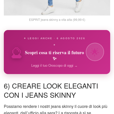
ESPRIT jeans skinny a vita alta (99,99 €)
✦ LEGGI ANCHE · 6 AGOSTO 2026
🔮
✦
🌟
Scopri cosa ti riserva il futuro
✨
Leggi il tuo Oroscopo di oggi →
6) CREARE LOOK ELEGANTI
CON I JEANS SKINNY
Possiamo rendere i nostri jeans skinny il cuore di look più
eleganti, dall’ufficio alla sera? La risposta è sì se