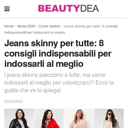
Home
»
Moda 2026
»
Come vestirsi
»
Jeans skinny per tutte: 8 consigli
indispensabili per indossarli al meglio
Jeans skinny per tutte: 8
consigli indispensabili per
indossarli al meglio
I jeans skinny piacciono a tutte, ma come
indossarli al meglio per valorizzarci? Ecco la
guida che ve lo spiega!
20/02/2024