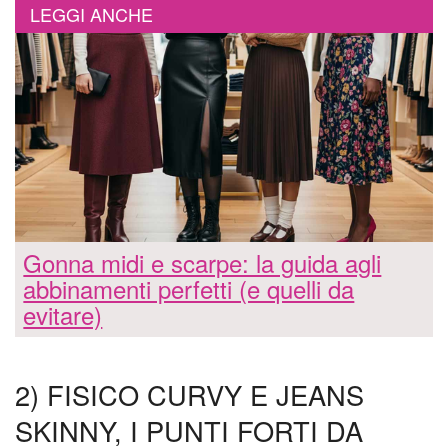
LEGGI ANCHE
Gonna midi e scarpe: la guida agli
abbinamenti perfetti (e quelli da
evitare)
2) FISICO CURVY E JEANS
SKINNY, I PUNTI FORTI DA