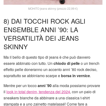
MOHITO jeans skinny (prezzo 22,99 €)
8) DAI TOCCHI ROCK AGLI
ENSEMBLE ANNI ’90: LA
VERSATILITÀ DEI JEANS
SKINNY
Ma il bello di questo tipo di jeans è che può davvero
essere abbinato con tutto. Un
chiodo di pelle
o un trench
effetto pelle doneranno un accento anni ’80 rock deciso,
soprattutto se abbiniamo scarpe e
borsa in vernice
.
Mentre per un tocco
anni ’90
alla moda possiamo provare
il
look in total denim, tendenza del 2024
, con un paio di
sneakers bianche da abbinare a una classica t-shirt
stampata e a uno zainetto matelassé! Come fare a