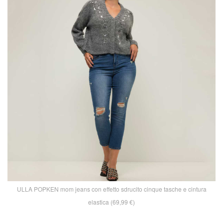
ULLA POPKEN mom jeans con effetto sdrucito cinque tasche e cintura
elastica (69,99 €)