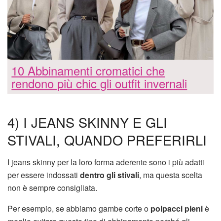
10 Abbinamenti cromatici che
rendono più chic gli outfit invernali
4) I JEANS SKINNY E GLI
STIVALI, QUANDO PREFERIRLI
I jeans skinny per la loro forma aderente sono i più adatti
per essere indossati
dentro gli stivali
, ma questa scelta
non è sempre consigliata.
Per esempio, se abbiamo gambe corte o
polpacci pieni
è