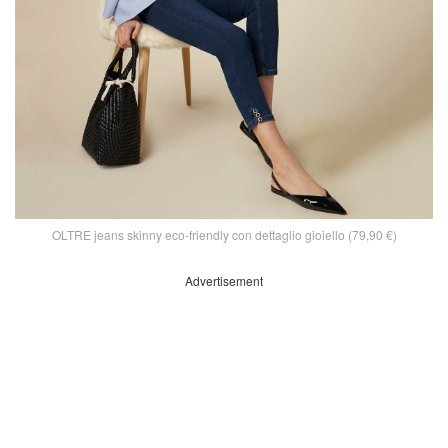
OLTRE jeans skinny eco-friendly con dettaglio gioiello (79,90 €)
Advertisement