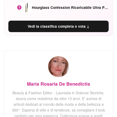
Hourglass Confession Ricaricabile Ultra Preciso Ad Alta Intensità Secretly Classic Red
3
Vedi la classifica completa e vota ↓
Maria Rosaria De Benedictis
Beauty & Fashion Editor - Laureata in Scienze Storiche,
lavora come redattrice da oltre 13 anni. E' autrice di
articoli dedicati al mondo della moda e della bellezza a
360°. Esperta di stile e di tendenze, sa consigliare il look
perfetto per ogni esigenza. Colleziona scarpe e anelli