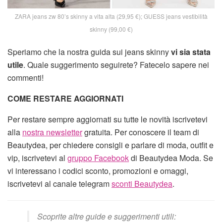
ZARA jeans zw 80’s skinny a vita alta (29,95 €); GUESS jeans vestibilità
skinny (99,00 €)
Speriamo che la nostra guida sui jeans skinny
vi sia stata
utile
. Quale suggerimento seguirete? Fatecelo sapere nei
commenti!
COME RESTARE AGGIORNATI
Per restare sempre aggiornati su tutte le novità iscrivetevi
alla
nostra newsletter
gratuita. Per conoscere il team di
Beautydea, per chiedere consigli e parlare di moda, outfit e
vip, iscrivetevi al
gruppo Facebook
di Beautydea Moda. Se
vi interessano i codici sconto, promozioni e omaggi,
iscrivetevi al canale telegram
sconti Beautydea
.
Scoprite altre guide e suggerimenti utili: