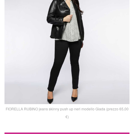
FIORELLA RUBINO jeans skinny push up neri modello Giada (prezzo 65,00
€)